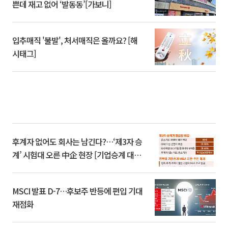
쁜데 재고 없어 ‘발동동’[가보니]
입추매직 '불발', 처서매직은 올까요? [해
시태그]
후계자 없어도 회사는 남긴다?…‘제3자 승
계’ 시험대 오른 中企 현장 [기업승계 대전
환]
MSCI 발표 D-7…후보주 반등에 편입 기대
재점화