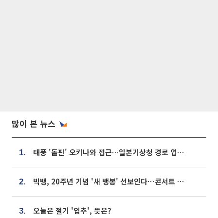
많이 본 뉴스
태풍 '돌핀' 오키나와 접근…일본기상청 경로 업데이트
1.
빅뱅, 20주년 기념 '새 뱅봉' 선보인다⋯콘서트 앞두고 팝업 개최
2.
오늘은 절기 '입추', 뜻은?
3.