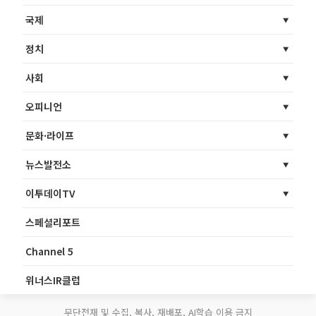
국제
정치
사회
오피니언
문화·라이프
뉴스발전소
이투데이TV
스페셜리포트
Channel 5
위너스IR클럽
무단전재 및 수집, 복사, 재배포, AI학습 이용 금지