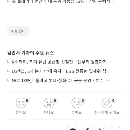
美 클래리티 법안 연내 통과 가능성 13%…상원 문턱서 제동
#HD현대
김민서 기자의 주요 뉴스
K배터리, 북미·유럽 공급망 선점전…셀부터 원료까지 현지화
LG엔솔, 2개 분기 만에 흑자…ESS·원통형 앞세워 성장 가속
NCC 139만t 줄이고 롯데·한화·DL 공동 운영…여수 1호 본궤도
0
0
0
0
좋아요
화나요
슬퍼요
추가취재 원해요