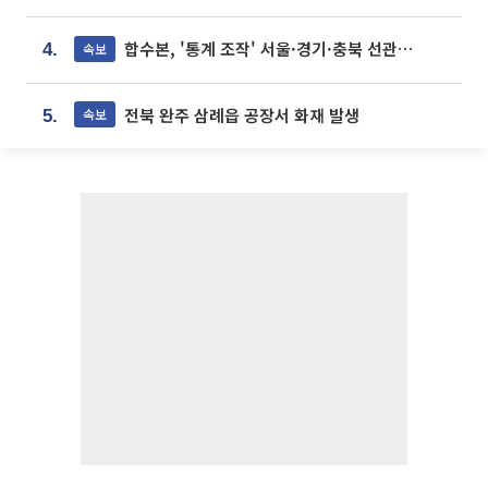
합수본, '통계 조작' 서울·경기·충북 선관위 등 추가 압수수색
속보
4.
전북 완주 삼례읍 공장서 화재 발생
속보
5.