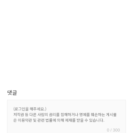
댓글
0 / 300