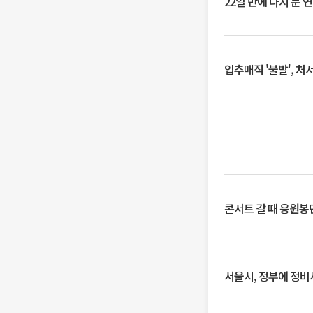
22일 만에 다시 문 
입추매직 '불발', 처
콘서트 갈 때 응원봉만
서울시, 정부에 정비사