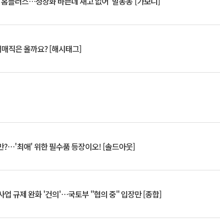
연 홈플러스…정상화 바쁜데 재고 없어 ‘발동동’[가보니]
서매직은 올까요? [해시태그]
?⋯'최애' 위한 필수품 등장이오! [솔드아웃]
업 규제 완화 '건의'⋯국토부 "협의 중" 입장만 [종합]