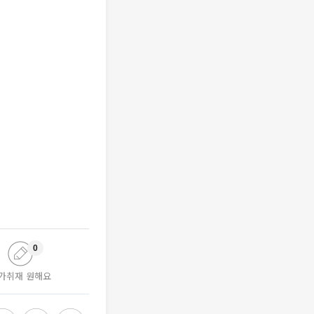
0
가취재 원해요