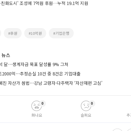
동친화도시' 조성에 7억원 후원…누적 19.1억 지원
#후원
#10억원
#기업은행
 뉴스
석 달⋯생계자금 목표 달성률 9% 그쳐
조2000억⋯추정손실 10건 중 8건은 기업대출
해진 자산가 셈법⋯강남 고령자·다주택자 ‘자산재편 고심’
0
0
화나요
슬퍼요
추