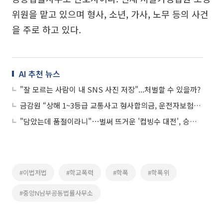
위원을 맡고 있으며 형사, 소년, 가사, 노무 등의 사건
을 주로 하고 있다.
AI 추천 뉴스
"잘 모르는 사람이 내 SNS 사진 저장"...처벌할 수 있을까?
금감원 “상해 1~3등급 교통사고 형사합의금, 운전자보험서 지급해야”
"담았는데 품절이라니"⋯벌써 뜨거운 '컵빙수 대전', 승자는?
#이법저법
#학교폭력
#학폭
#학폭위
#중앙N남부공동법률사무소