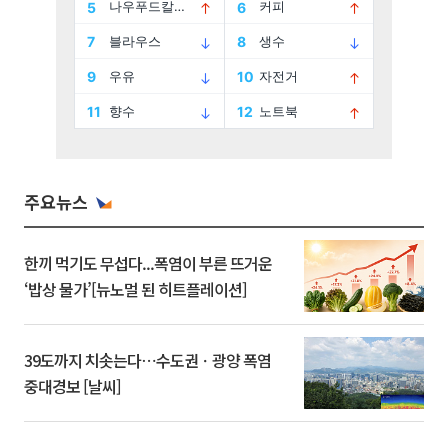
주요뉴스
한끼 먹기도 무섭다...폭염이 부른 뜨거운
‘밥상 물가’[뉴노멀 된 히트플레이션]
39도까지 치솟는다⋯수도권ㆍ광양 폭염
중대경보 [날씨]