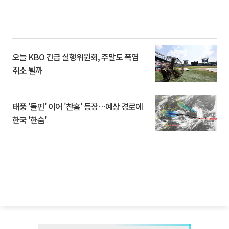
오늘 KBO 긴급 실행위원회, 주말도 폭염
취소 될까
태풍 '돌핀' 이어 '찬홈' 등장…예상 경로에
한국 '한숨'