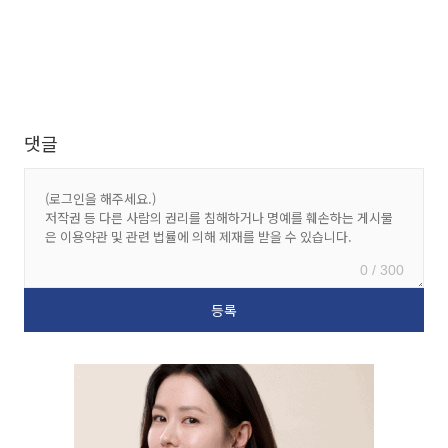
댓글
0 / 300