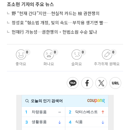
조소현 기자의 주요 뉴스
野 “헌재 간다”지만…현실적 카드는 檢 권한쟁의
정성호 “형소법 개정, 빛의 속도…부작용 생기면 빨리 고쳐야”
헌재行 가능성…권한쟁의‧헌법소원 수순 밟나
0
0
0
0
좋아요
화나요
슬퍼요
추가취재 원해요