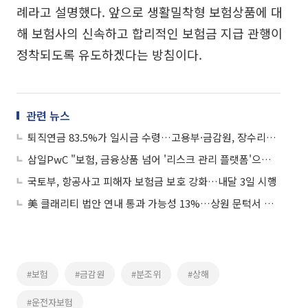
례라고 설명했다. 앞으로 생활밀착형 보험상품에 대
해 보험사의 신속하고 합리적인 보험금 지급 관행이
정착되도록 유도하겠다는 방침이다.
관련 뉴스
퇴직연금 83.5%가 일시금 수령…고용부·금감원, 장수리스크 대응 논의
삼일PwC "보험, 금융상품 넘어 '리스크 관리 플랫폼'으로 진화해야"
국토부, 항공사고 피해자 보험금 보호 강화…내달 3일 시행
美 클래리티 법안 연내 통과 가능성 13%…상원 문턱서 제동
#보험
#금감원
#분조위
#상해
#운전자보험