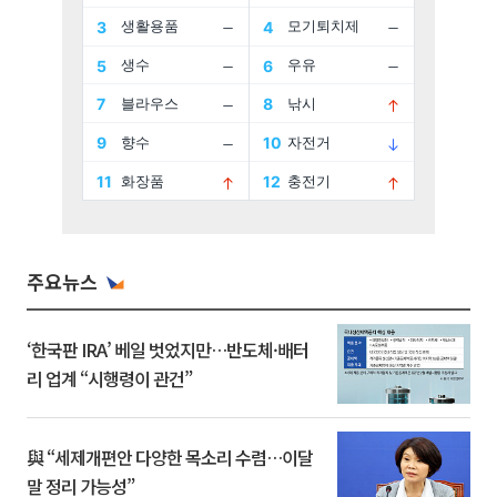
주요뉴스
‘한국판 IRA’ 베일 벗었지만…반도체·배터
리 업계 “시행령이 관건”
與 “세제개편안 다양한 목소리 수렴…이달
말 정리 가능성”