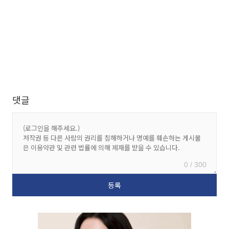
댓글
0 / 300