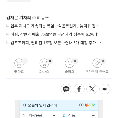
김재은 기자의 주요 뉴스
입추 지나도 계속되는 폭염…식음료업계, ‘늦더위 잡기’ 전력 투구
하림, 상반기 매출 7538억원…닭 가격 상승에 6.2%↑
컴포즈커피, 필리핀 1호점 오픈…연내 5개 매장 추가 출점
0
0
0
0
좋아요
화나요
슬퍼요
추가취재 원해요