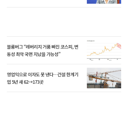
블룸버그 “레버리지 거품 빠진 코스피, 변
동성 최악 국면 지났을 가능성”
영업익으로 이자도 못 낸다…건설 한계기
업 5년 새 62→173곳