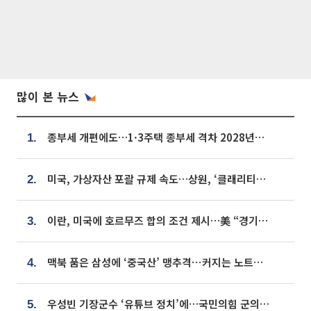
많이 본 뉴스
종부세 개편에도…1·3주택 종부세 격차 2028년부터 확대
1.
미국, 가상자산 포괄 규제 속도…상원, ‘클래리티법’ 9월 절차투표 추진
2.
이란, 미국에 호르무즈 합의 조건 제시…美 “경기 아직 안 끝나” [종합]
3.
맥북 품은 삼성에 ‘중국산’ 맹추격⋯커지는 노트북 OLED 시장
4.
우성빈 기장군수 ‘유튜브 정치’에…국민의힘 군의원들 집단 반발
5.