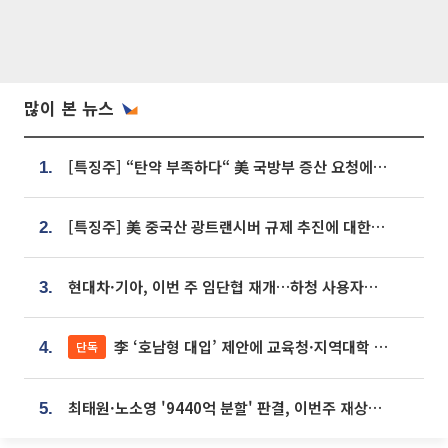
많이 본 뉴스
[특징주] “탄약 부족하다“ 美 국방부 증산 요청에⋯국내 방산주 급등세
1.
[특징주] 美 중국산 광트랜시버 규제 추진에 대한광통신 등 광통신株 강세
2.
현대차·기아, 이번 주 임단협 재개…하청 사용자성 재심도 ‘변수’
3.
李 ‘호남형 대입’ 제안에 교육청·지역대학 서·논술형 입시 연계 '착수'
단독
4.
최태원·노소영 '9440억 분할' 판결, 이번주 재상고 여부 주목
5.