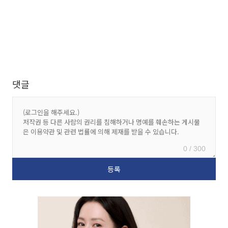
댓글
0 / 300