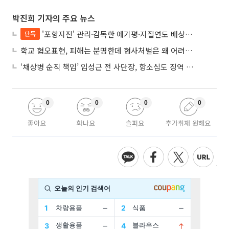
박진희 기자의 주요 뉴스
'포항지진' 관리·감독한 에기평·지질연도 배상책임…법원 “안전의무 당연”
단독
학교 혐오표현, 피해는 분명한데 형사처벌은 왜 어려울까?
‘채상병 순직 책임’ 임성근 전 사단장, 항소심도 징역 3년
0
0
0
0
좋아요
화나요
슬퍼요
추가취재 원해요