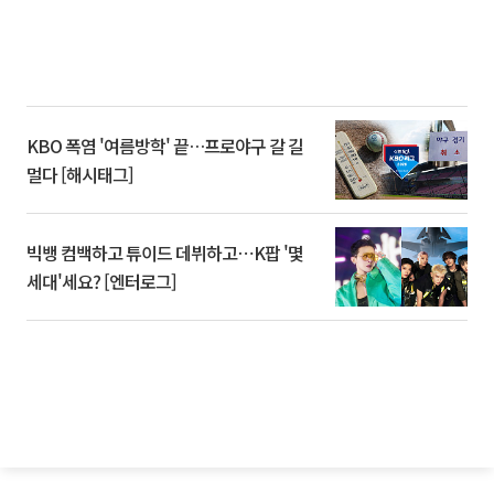
KBO 폭염 '여름방학' 끝…프로야구 갈 길
멀다 [해시태그]
빅뱅 컴백하고 튜이드 데뷔하고⋯K팝 '몇
세대'세요? [엔터로그]