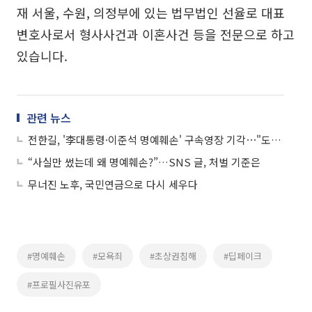
재 서울, 수원, 의정부에 있는 법무법인 선율로 대표
변호사로서 형사사건과 이혼사건 등을 전문으로 하고
있습니다.
관련 뉴스
전한길, '李대통령·이준석 명예훼손' 구속영장 기각⋯"도주 우려 없어"
“사실만 썼는데 왜 명예훼손?”…SNS 글, 처벌 기준은
무너진 노후, 국민연금으로 다시 세우다
#명예훼손
#모욕죄
#초상권침해
#딥페이크
#프로필사진유포