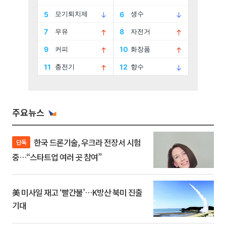
주요뉴스
한국 드론기술, 우크라 전장서 시험
단독
중…“스타트업 여러 곳 참여”
美 미사일 재고 ‘빨간불’…K방산 북미 진출
기대