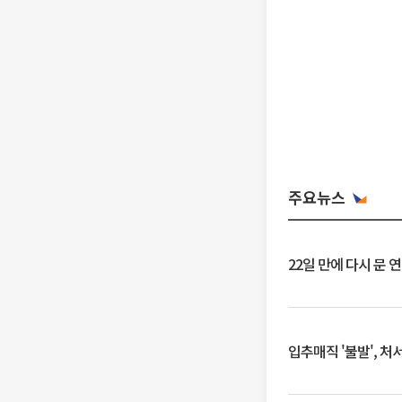
주요뉴스
22일 만에 다시 문 
입추매직 '불발', 처