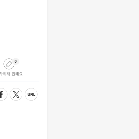
0
가취재 원해요