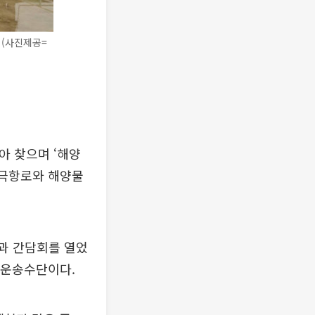
 (사진제공=
아 찾으며 ‘해양
북극항로와 해양물
들과 간담회를 열었
 운송수단이다.