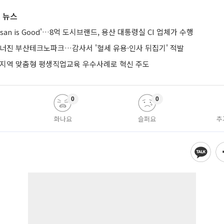
 뉴스
san is Good'…8억 도시브랜드, 용산 대통령실 CI 업체가 수행
무너진 부산테크노파크…감사서 '혈세 유용·인사 뒤집기' 적발
 지역 맞춤형 평생직업교육 우수사례로 혁신 주도
0
0
화나요
슬퍼요
추