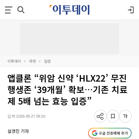
이투데이
마켓
일반
앱클론 “위암 신약 ‘HLX22’ 무진
행생존 ‘39개월’ 확보…기존 치료
제 5배 넘는 효능 입증”
입력 2026-05-21 09:26
설경진 기자
구글 선호매체 추가