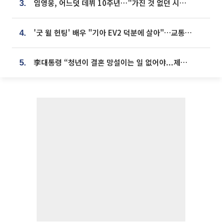
임영웅, 어느덧 데뷔 10주년⋯"가진 것 없던 시절, 내 앞엔 20명의 팬뿐"
3.
'굿 윌 헌팅' 배우 "기아 EV2 덕분에 살아"…교통사고 후 안전성 극찬
4.
李대통령 “청년이 결혼 망설이는 일 없어야...제도상 불이익 조사”
5.