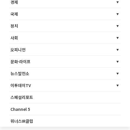
경제
국제
정치
사회
오피니언
문화·라이프
뉴스발전소
이투데이TV
스페셜리포트
Channel 5
위너스IR클럽