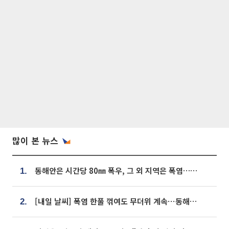
많이 본 뉴스
동해안은 시간당 80㎜ 폭우, 그 외 지역은 폭염…‘극과 극 날씨’
1.
[내일 날씨] 폭염 한풀 꺾여도 무더위 계속⋯동해안 이틀 연속 비
2.