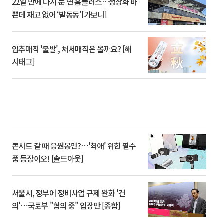
22일 만에 다시 문 연 홈플러스…정상화 바
쁜데 재고 없어 ‘발동동’[가보니]
입추매직 '불발', 처서매직은 올까요? [해
시태그]
콘서트 갈 때 응원봉만?⋯'최애' 위한 필수
품 등장이오! [솔드아웃]
서울시, 정부에 정비사업 규제 완화 '건
의'⋯국토부 "협의 중" 입장만 [종합]