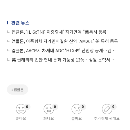
관련 뉴스
앱클론, 'IL-6xTNF 이중항체' 자가면역 "美특허 등록"
앱클론, 이중항체 자가면역질환 신약 ‘AM201’ 美 특허 등록
앱클론, AACR서 차세대 ADC ‘HLX49’ 전임상 공개…엔허투 대비 효능 우위
美 클래리티 법안 연내 통과 가능성 13%…상원 문턱서 제동
#앱클론
0
0
0
0
좋아요
화나요
슬퍼요
추가취재 원해요