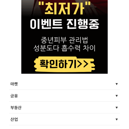
마켓
금융
부동산
산업