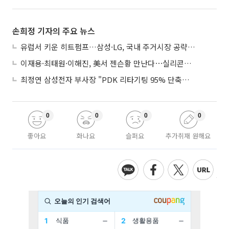
손희정 기자의 주요 뉴스
유럽서 키운 히트펌프…삼성·LG, 국내 주거시장 공략 ‘속도’
이재용·최태원·이해진, 美서 젠슨황 만난다⋯실리콘밸리 집결하는 AI리더
최정연 삼성전자 부사장 "PDK 리타기팅 95% 단축…에이전트 AI 시범 활용"
0
0
0
0
좋아요
화나요
슬퍼요
추가취재 원해요