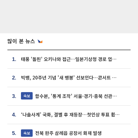
많이 본 뉴스
태풍 '돌핀' 오키나와 접근…일본기상청 경로 업데이트
1.
빅뱅, 20주년 기념 '새 뱅봉' 선보인다⋯콘서트 앞두고 팝업 개최
2.
합수본, '통계 조작' 서울·경기·충북 선관위 등 추가 압수수색
속보
3.
‘나솔사계’ 국화, 결별 후 재등장⋯첫인상 투표 휩쓸고 ‘인기녀’ 등극
4.
전북 완주 삼례읍 공장서 화재 발생
속보
5.