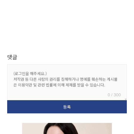
댓글
0 / 300