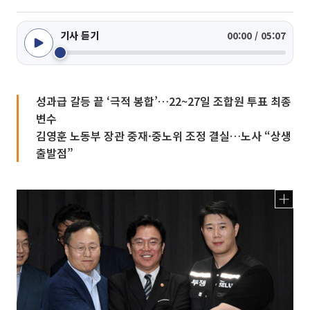
기사 듣기
00:00 / 05:07
성과급 갈등 끝 ‘극적 봉합’…22~27일 조합원 투표 최종
변수
김영훈 노동부 장관 중재·중노위 조정 결실…노사 “상생
출발점”