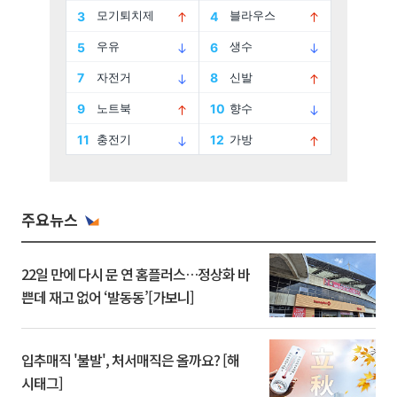
주요뉴스
22일 만에 다시 문 연 홈플러스…정상화 바
쁜데 재고 없어 ‘발동동’[가보니]
입추매직 '불발', 처서매직은 올까요? [해
시태그]