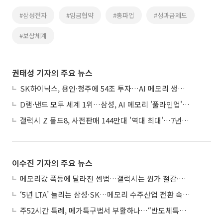
#삼성전자
#임금협약
#총파업
#성과급제도
#보상체계
권태성 기자의 주요 뉴스
SK하이닉스, 용인·청주에 54조 투자…AI 메모리 생산기지 키운다
D램·낸드 모두 세계 1위…삼성, AI 메모리 '풀라인업'으로 승부
갤럭시 Z 폴드8, 사전판매 144만대 '역대 최대'…7년만에 갤노트10 기록 넘어
이수진 기자의 주요 뉴스
메모리값 폭등에 달라진 셈법…갤럭시는 원가 절감·아이폰은 서비스 확대
‘5년 LTA’ 늘리는 삼성·SK…메모리 수주산업 전환 속 다른 셈법
주52시간 특례, 메가특구법서 부활하나…“반도체특별법 담겨야”