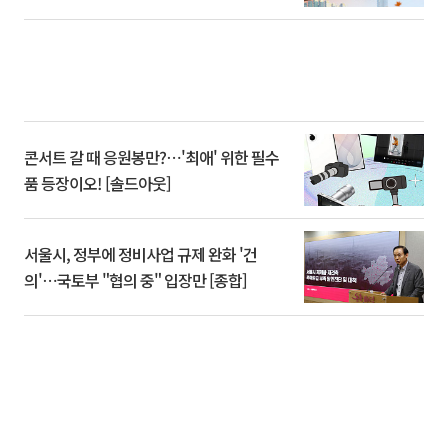
콘서트 갈 때 응원봉만?⋯'최애' 위한 필수
품 등장이오! [솔드아웃]
서울시, 정부에 정비사업 규제 완화 '건
의'⋯국토부 "협의 중" 입장만 [종합]