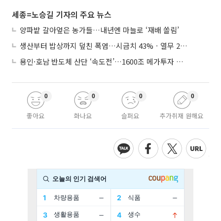
세종=노승길 기자의 주요 뉴스
양파밭 갈아엎은 농가들…내년엔 마늘로 ‘재배 쏠림’
생산부터 밥상까지 덮친 폭염…시금치 43%ㆍ열무 28% 급등
용인·호남 반도체 산단 ‘속도전’…1600조 메가투자 이행 총력
0
0
0
0
좋아요
화나요
슬퍼요
추가취재 원해요