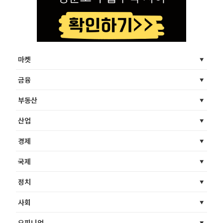
마켓
금융
부동산
산업
경제
국제
정치
사회
오피니언