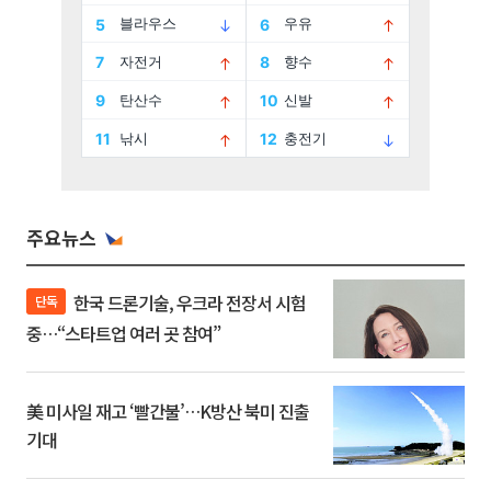
주요뉴스
한국 드론기술, 우크라 전장서 시험
단독
중…“스타트업 여러 곳 참여”
美 미사일 재고 ‘빨간불’…K방산 북미 진출
기대