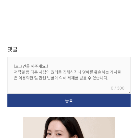
댓글
0 / 300