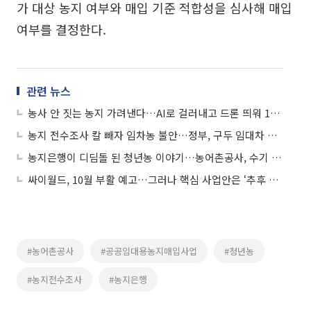
가 대상 농지 여부와 매입 기준 적합성을 심사해 매입
여부를 결정한다.
관련 뉴스
농사 안 짓는 농지 가려낸다…AI로 걸러내고 드론 띄워 195만㏊ 전수조사
농지 전수조사 칼 빼자 임차농 불안…정부, 구두 임대차 손본다
농지은행이 디딤돌 된 청년농 이야기…농어촌공사, 수기 공모전 개최
싸이월드, 10월 부활 예고…그러나 핵심 사업안은 ‘추후 공개’
#농어촌공사
#공공임대용농지매입사업
#청년농
#농지전수조사
#농지은행