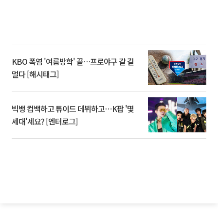
KBO 폭염 '여름방학' 끝…프로야구 갈 길
멀다 [해시태그]
빅뱅 컴백하고 튜이드 데뷔하고⋯K팝 '몇
세대'세요? [엔터로그]