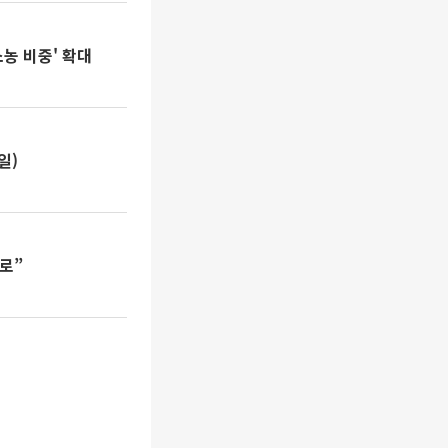
소농 비중' 확대
일)
로”