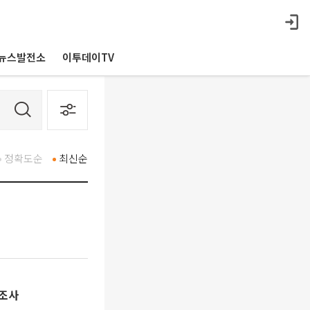
뉴스발전소
이투데이TV
정확도순
최신순
층조사