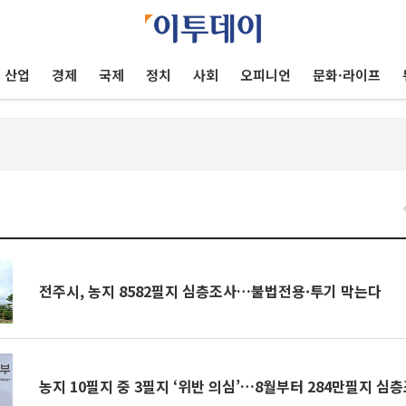
산업
경제
국제
정치
사회
오피니언
문화·라이프
건
전주시, 농지 8582필지 심층조사…불법전용·투기 막는다
농지 10필지 중 3필지 ‘위반 의심’…8월부터 284만필지 심