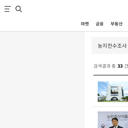
마켓
금융
부동산
검색결과 총
33