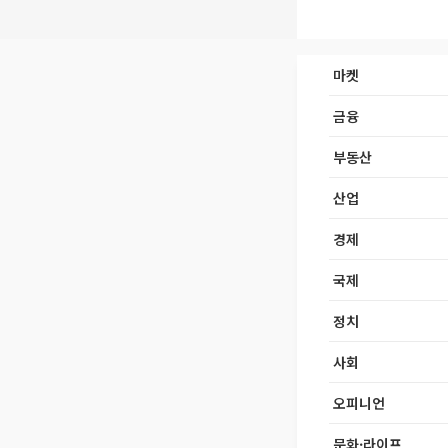
마켓
금융
부동산
산업
경제
국제
정치
사회
오피니언
문화·라이프