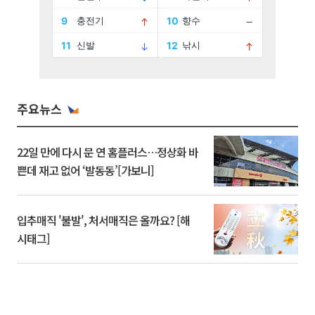
주요뉴스
22일 만에 다시 문 연 홈플러스…정상화 바
쁜데 재고 없어 ‘발동동’[가보니]
입추매직 '불발', 처서매직은 올까요? [해
시태그]