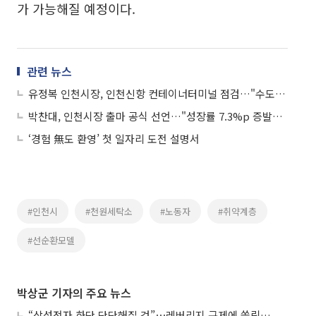
가 가능해질 예정이다.
관련 뉴스
유정복 인천시장, 인천신항 컨테이너터미널 점검…"수도권 물류 관문 경쟁력 강화"
박찬대, 인천시장 출마 공식 선언…"성장률 7.3%p 증발한 무능 시정 심판"
‘경험 無도 환영’ 첫 일자리 도전 설명서
#인천시
#천원세탁소
#노동자
#취약계층
#선순환모델
박상군 기자의 주요 뉴스
“삼성전자 하단 단단해질 것”⋯레버리지 규제에 쏠림 완화