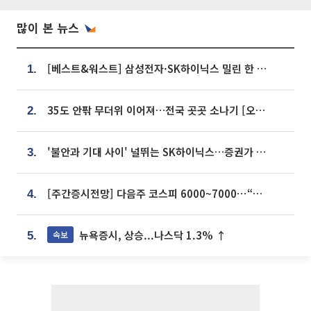
많이 본 뉴스
[베스트&워스트] 삼성전자·SK하이닉스 밀린 한 주…상상인증권은 85% 급등
1.
35도 안팎 무더위 이어져…전국 곳곳 소나기 [오늘 날씨]
2.
'불안과 기대 사이' 널뛰는 SK하이닉스…증권가 "HBM4·LTA 기반 펀터멘털 견고"
3.
[주간증시전망] 다음주 코스피 6000~7000⋯“外人 수급은 정책이 변수”
4.
뉴욕증시, 상승...나스닥 1.3% ↑
속보
5.