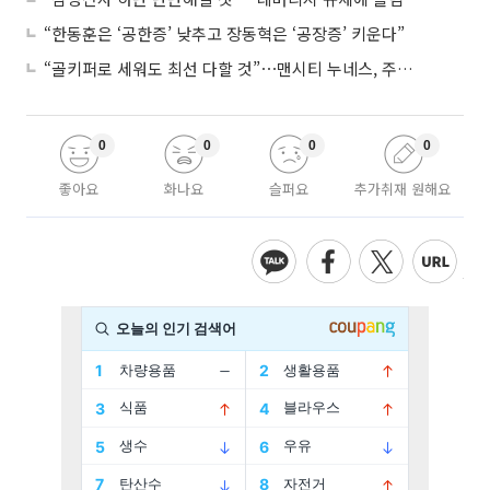
“한동훈은 ‘공한증’ 낮추고 장동혁은 ‘공장증’ 키운다”
“골키퍼로 세워도 최선 다할 것”⋯맨시티 누네스, 주전 경쟁 각오
0
0
0
0
좋아요
화나요
슬퍼요
추가취재 원해요