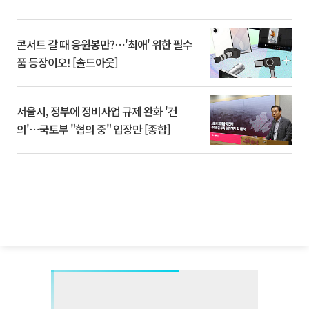
콘서트 갈 때 응원봉만?⋯'최애' 위한 필수
품 등장이오! [솔드아웃]
서울시, 정부에 정비사업 규제 완화 '건
의'⋯국토부 "협의 중" 입장만 [종합]