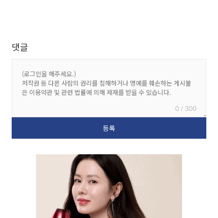
댓글
0 / 300