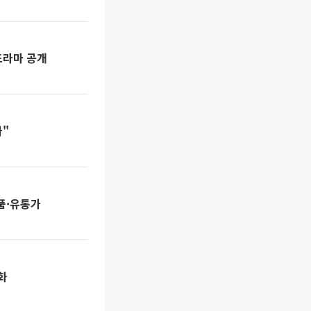
드라마 공개
라"
식품·유통가
화