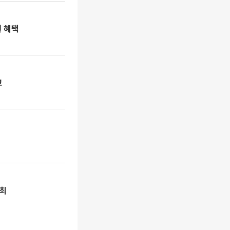
원 혜택
고
개최