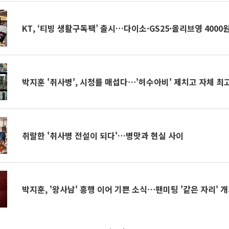
KT, ‘티빙 생활구독팩’ 출시…다이소·GS25·올리브영 4000
박지훈 '취사병', 시청률 매섭다⋯'허수아비' 제치고 자체 최
취랄한 '취사병 전설이 되다'…병맛과 현실 사이
박지훈, '왕사남' 흥행 이어 기쁜 소식⋯팬미팅 '같은 자리' 