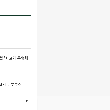
점 '쇠고기 우엉채
쇠고기 두부부침