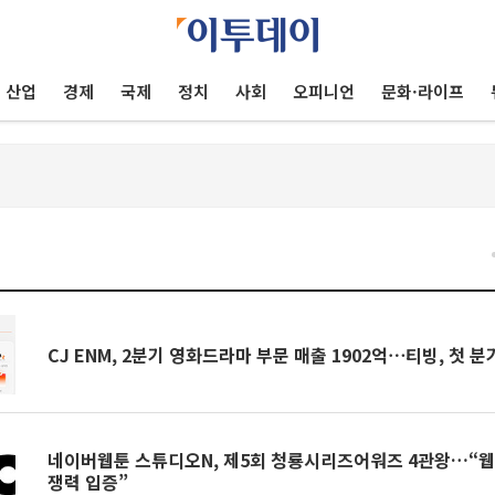
산업
경제
국제
정치
사회
오피니언
문화·라이프
건
CJ ENM, 2분기 영화드라마 부문 매출 1902억⋯티빙, 첫 분기
네이버웹툰 스튜디오N, 제5회 청룡시리즈어워즈 4관왕…“웹툰
쟁력 입증”