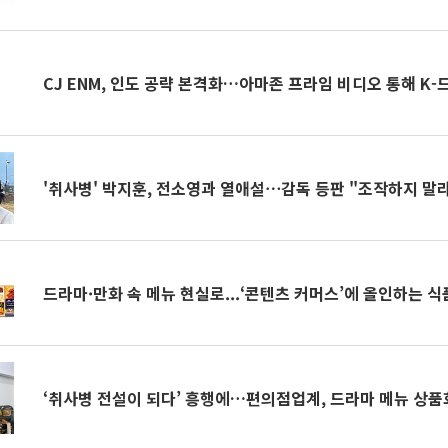
CJ ENM, 인도 공략 본격화…아마존 프라임 비디오 통해 K-
'취사병' 박지훈, 전소영과 열애설⋯감독 등판 "조작하지 말
드라마·만화 속 메뉴 현실로...‘콘텐츠 커머스’에 올인하는 
‘취사병 전설이 되다’ 흥행에…편의점업계, 드라마 메뉴 상품