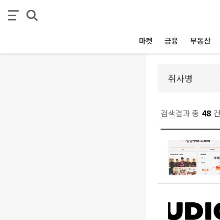
마켓
금융
부동산
검색결과 총
48