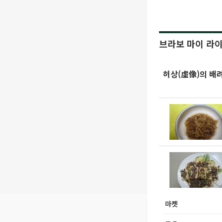
브라보 마이 라
허상(虛像)의 배
마켓