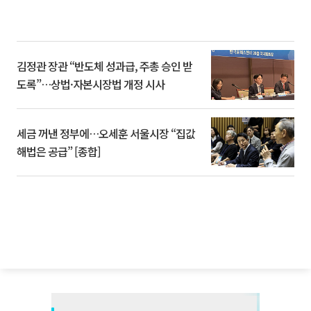
김정관 장관 “반도체 성과급, 주총 승인 받
도록”…상법·자본시장법 개정 시사
세금 꺼낸 정부에…오세훈 서울시장 “집값
해법은 공급” [종합]