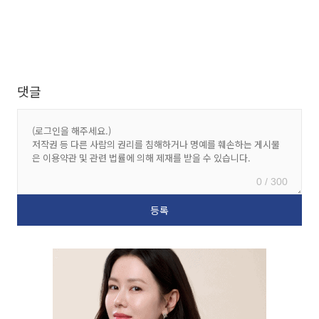
댓글
0 / 300