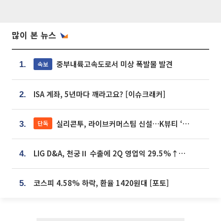
많이 본 뉴스
중부내륙고속도로서 미상 폭발물 발견
속보
1.
ISA 계좌, 5년마다 깨라고요? [이슈크래커]
2.
실리콘투, 라이브커머스팀 신설…K뷰티 ‘글로벌 판매망’ 확대[K뷰티 라방戰]
단독
3.
LIG D&A, 천궁Ⅱ 수출에 2Q 영업익 29.5%↑…수주잔고 24.6조 [종합]
4.
코스피 4.58% 하락, 환율 1420원대 [포토]
5.