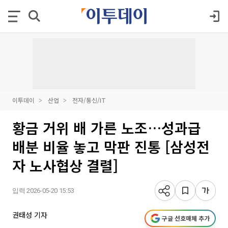
이투데이
산업
전자/통신/IT
황금 거위 배 가른 노조…성과급
배분 비율 놓고 막판 진통 [삼성전
자 노사협상 결렬]
입력 2026-05-20 15:53
권태성 기자
구글 선호매체 추가