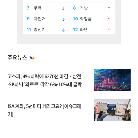
주요뉴스
코스피, 4% 하락에 6270선 마감…삼전
·SK하닉 '와르르' 각각 6%·10%대 급락
ISA 계좌, 5년마다 깨라고요? [이슈크래
커]