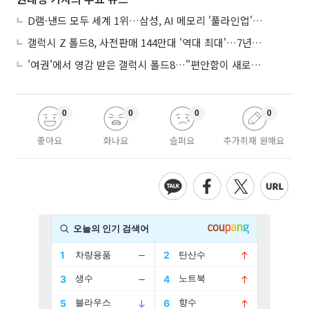
D램·낸드 모두 세계 1위…삼성, AI 메모리 '풀라인업'으로 승부
갤럭시 Z 폴드8, 사전판매 144만대 '역대 최대'…7년만에 갤노트10 기록 넘어
'여권'에서 영감 받은 갤럭시 폴드8…"편안함이 새로운 디자인 경쟁력"
0
0
0
0
좋아요
화나요
슬퍼요
추가취재 원해요