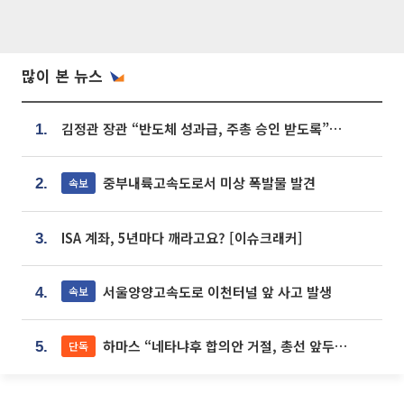
많이 본 뉴스
김정관 장관 “반도체 성과급, 주총 승인 받도록”…상법·자본시장법 개정 시사
1.
중부내륙고속도로서 미상 폭발물 발견
속보
2.
ISA 계좌, 5년마다 깨라고요? [이슈크래커]
3.
서울양양고속도로 이천터널 앞 사고 발생
속보
4.
하마스 “네타냐후 합의안 거절, 총선 앞두고 시간 끌기”
단독
5.