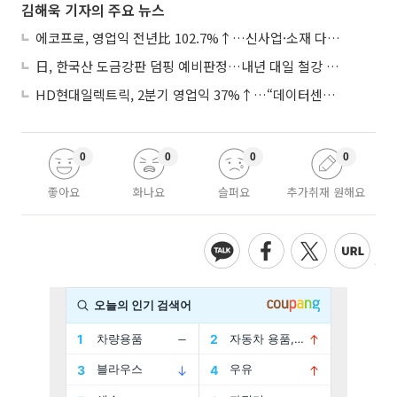
김해욱 기자의 주요 뉴스
에코프로, 영업익 전년比 102.7%↑…신사업·소재 다각화 박차
日, 한국산 도금강판 덤핑 예비판정…내년 대일 철강 수출 ‘빨간불’
HD현대일렉트릭, 2분기 영업익 37%↑…“데이터센터 사업, 새로운 성장 축”
0
0
0
0
좋아요
화나요
슬퍼요
추가취재 원해요