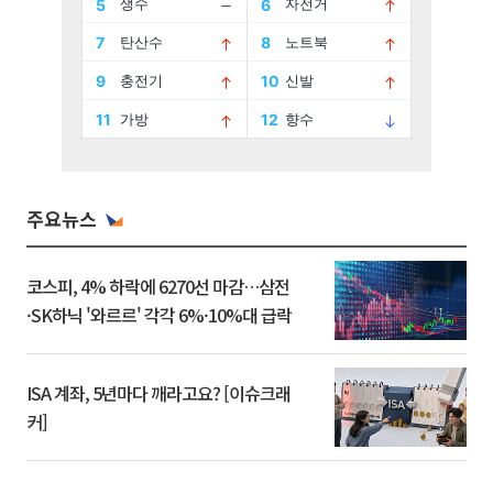
주요뉴스
코스피, 4% 하락에 6270선 마감…삼전
·SK하닉 '와르르' 각각 6%·10%대 급락
ISA 계좌, 5년마다 깨라고요? [이슈크래
커]