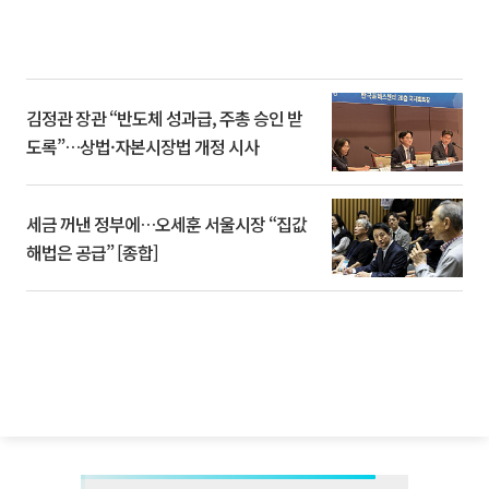
김정관 장관 “반도체 성과급, 주총 승인 받
도록”…상법·자본시장법 개정 시사
세금 꺼낸 정부에…오세훈 서울시장 “집값
해법은 공급” [종합]