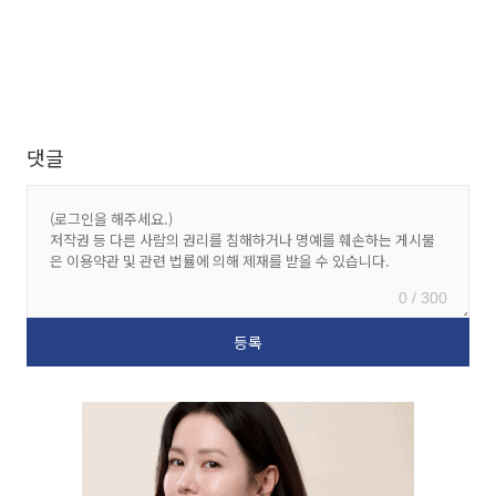
댓글
0 / 300