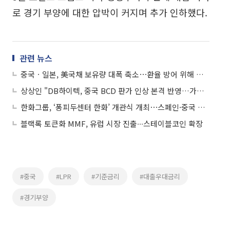
로 경기 부양에 대한 압박이 커지며 추가 인하했다.
관련 뉴스
중국ㆍ일본, 美국채 보유량 대폭 축소⋯환율 방어 위해 달러자산 매각
상상인 "DB하이텍, 중국 BCD 판가 인상 본격 반영…가격 상승 사이클 기대"
한화그룹, ‘퐁피두센터 한화’ 개관식 개최⋯스페인·중국 이어 세 번째
블랙록 토큰화 MMF, 유럽 시장 진출∙∙∙스테이블코인 확장
#중국
#LPR
#기준금리
#대출우대금리
#경기부양