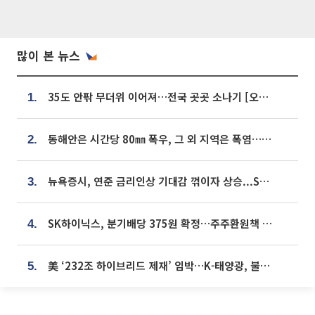
많이 본 뉴스
35도 안팎 무더위 이어져…전국 곳곳 소나기 [오늘 날씨]
1.
동해안은 시간당 80㎜ 폭우, 그 외 지역은 폭염…‘극과 극 날씨’
2.
뉴욕증시, 연준 금리인상 기대감 꺾이자 상승...S&P500 사상 최고치 [종합]
3.
SK하이닉스, 분기배당 375원 확정…주주환원책 9월로 앞당겨 발표
4.
美 ‘232조 하이브리드 제재’ 임박…K-태양광, 불확실성 털고 날개 다나
5.