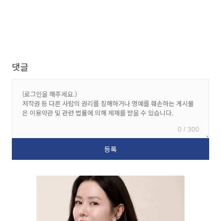
댓글
0 / 300