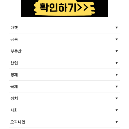
마켓
금융
부동산
산업
경제
국제
정치
사회
오피니언