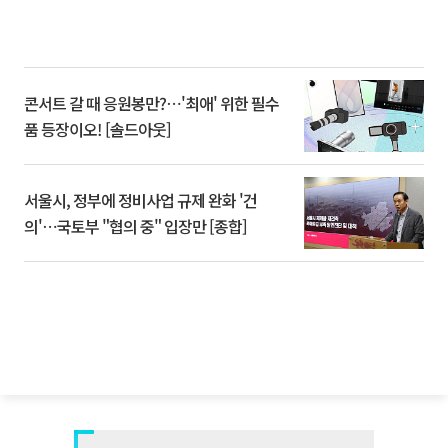
콘서트 갈 때 응원봉만?⋯'최애' 위한 필수
품 등장이오! [솔드아웃]
서울시, 정부에 정비사업 규제 완화 '건
의'⋯국토부 "협의 중" 입장만 [종합]