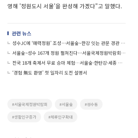
영해 '정원도시 서울'을 완성해 가겠다"고 말했다.
관련 뉴스
성수JC에 ‘매력정원’ 조성⋯서울숲~한강 잇는 관문 경관 새단장
서울숲~성수 167개 정원 펼쳐진다⋯서울국제정원박람회 1일 개막
전국 18개 축제서 무료 승마 체험…서울숲·한탄강·세종 한글축제 찾는다
‘경험 無도 환영’ 첫 일자리 도전 설명서
#서울국제정원박람회
#서울숲
#성수동
#생활인구증가
#체류인구확대