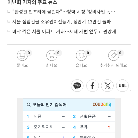
이난희 기자의 주요 뉴스
"완성된 인프라에 몰린다"⋯청약 시장 '정비사업 독주' 42배 격차
서울 집합건물 소유권이전등기, 상반기 13만건 돌파
바닥 찍은 서울 아파트 거래⋯세제 개편 앞두고 관망세
0
0
0
0
좋아요
화나요
슬퍼요
추가취재 원해요