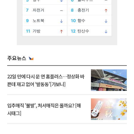
주요뉴스
22일 만에 다시 문 연 홈플러스…정상화 바
쁜데 재고 없어 ‘발동동’[가보니]
입추매직 '불발', 처서매직은 올까요? [해
시태그]