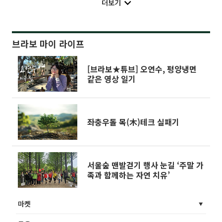
더보기
브라보 마이 라이프
[브라보★튜브] 오연수, 평양냉면
같은 영상 일기
좌충우돌 목(木)테크 실패기
서울숲 맨발걷기 행사 눈길 ‘주말 가
족과 함께하는 자연 치유’
마켓