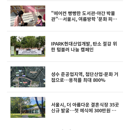
"에어컨 빵빵한 도서관·야간 박물
관"…서울시, 여름방학 '문화 피서'
프로그램 쏟아진다
IPARK현대산업개발, 탄소 절감 위
한 텀블러 나눔 캠페인
성수 준공업지역, 첨단산업·문화 거
점으로…용적률 최대 800%
서울시, 더 아름다운 결혼식장 35곳
신규 발굴⋯첫 예식에 300만원 지
원