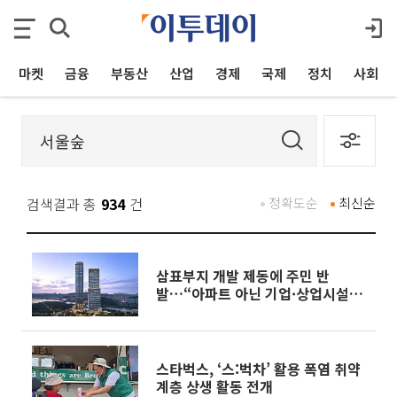
마켓
금융
부동산
산업
경제
국제
정치
사회
검색결과 총
934
건
정확도순
최신순
삼표부지 개발 제동에 주민 반
발…“아파트 아닌 기업·상업시설
을”
스타벅스, ‘스:벅차’ 활용 폭염 취약
계층 상생 활동 전개