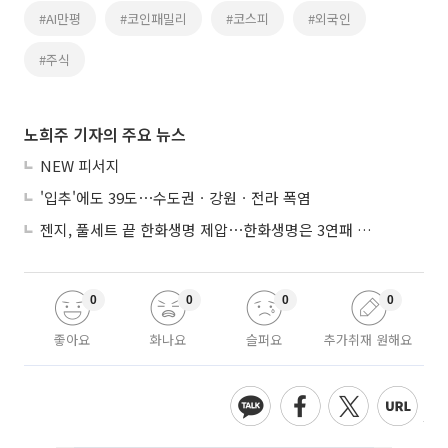
#AI만평
#코인패밀리
#코스피
#외국인
#주식
노희주 기자의 주요 뉴스
NEW 피서지
'입추'에도 39도⋯수도권ㆍ강원ㆍ전라 폭염
젠지, 풀세트 끝 한화생명 제압⋯한화생명은 3연패 수렁
0
0
0
0
좋아요
화나요
슬퍼요
추가취재 원해요