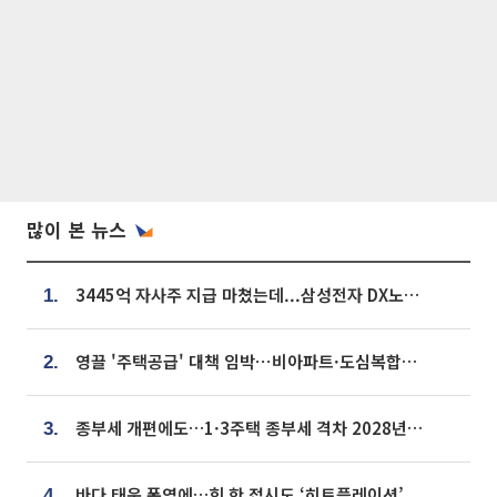
많이 본 뉴스
3445억 자사주 지급 마쳤는데...삼성전자 DX노조, 뒤늦은 '떼쓰기 집회'
1.
영끌 '주택공급' 대책 임박⋯비아파트·도심복합까지 총동원
2.
종부세 개편에도…1·3주택 종부세 격차 2028년부터 확대
3.
바다 태운 폭염에…회 한 접시도 ‘히트플레이션’
4.