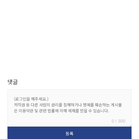
댓글
0 / 300