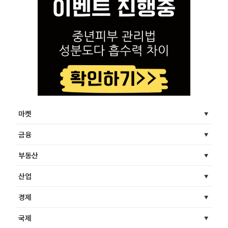
마켓
금융
부동산
산업
경제
국제