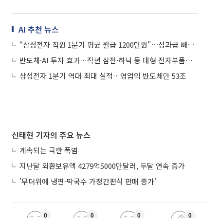
AI 추천 뉴스
“삼성전자 직원 1분기 평균 월급 1200만원”⋯성과급 빼도 연봉 1.4억
반도체·AI 투자 효과…작년 삼전·하닉 등 대형 전자부품업 월급 1000만원
삼성전자 1분기 역대 최대 실적…영업익 반도체만 53조
신태현 기자의 주요 뉴스
계속되는 극한 폭염
지난달 외환보유액 4279억5000만달러, 두달 연속 증가
'무더위에 냉면-막국수 가정간편식 판매 증가'
0
0
0
0