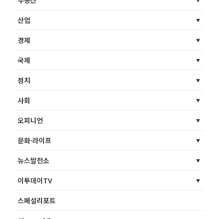
부동산
산업
경제
국제
정치
사회
오피니언
문화·라이프
뉴스발전소
이투데이TV
스페셜리포트