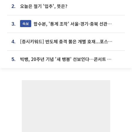
오늘은 절기 '입추', 뜻은?
2.
합수본, '통계 조작' 서울·경기·충북 선관위 등 추가 압수수색
속보
3.
[증시키워드] 반도체 충격 뚫은 개별 호재...포스코퓨처엠·에코프로·한화솔루션 '눈길'
4.
빅뱅, 20주년 기념 '새 뱅봉' 선보인다⋯콘서트 앞두고 팝업 개최
5.