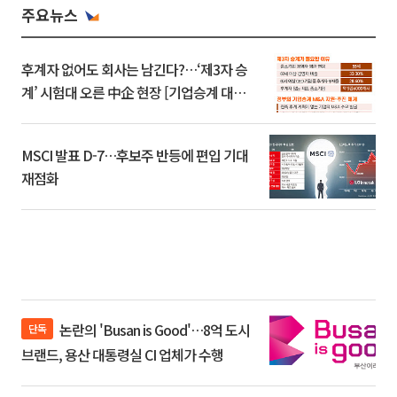
주요뉴스
후계자 없어도 회사는 남긴다?…‘제3자 승
계’ 시험대 오른 中企 현장 [기업승계 대전
환]
MSCI 발표 D-7…후보주 반등에 편입 기대
재점화
논란의 'Busan is Good'…8억 도시
단독
브랜드, 용산 대통령실 CI 업체가 수행