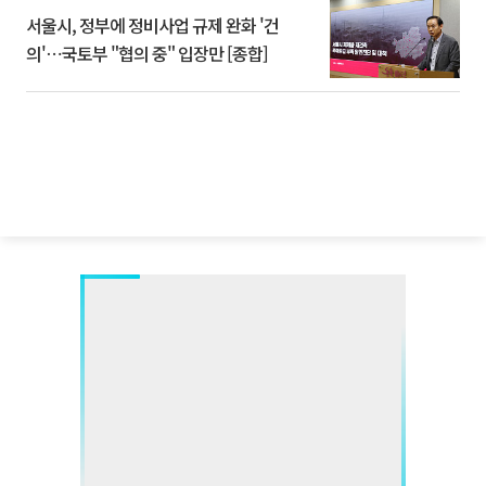
서울시, 정부에 정비사업 규제 완화 '건
의'⋯국토부 "협의 중" 입장만 [종합]