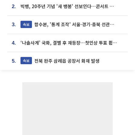
빅뱅, 20주년 기념 '새 뱅봉' 선보인다⋯콘서트 앞두고 팝업 개최
2.
합수본, '통계 조작' 서울·경기·충북 선관위 등 추가 압수수색
속보
3.
‘나솔사계’ 국화, 결별 후 재등장⋯첫인상 투표 휩쓸고 ‘인기녀’ 등극
4.
전북 완주 삼례읍 공장서 화재 발생
속보
5.