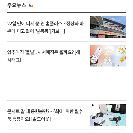
주요뉴스
22일 만에 다시 문 연 홈플러스…정상화 바
쁜데 재고 없어 ‘발동동’[가보니]
입추매직 '불발', 처서매직은 올까요? [해
시태그]
콘서트 갈 때 응원봉만?⋯'최애' 위한 필수
품 등장이오! [솔드아웃]