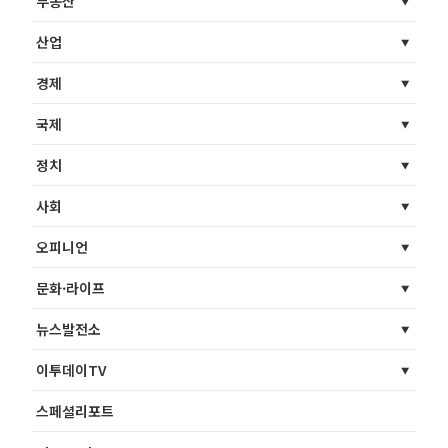
부동산
산업
경제
국제
정치
사회
오피니언
문화·라이프
뉴스발전소
이투데이TV
스페셜리포트