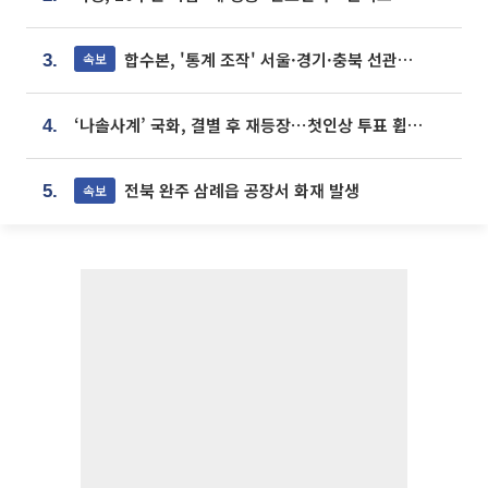
합수본, '통계 조작' 서울·경기·충북 선관위 등 추가 압수수색
속보
3.
‘나솔사계’ 국화, 결별 후 재등장⋯첫인상 투표 휩쓸고 ‘인기녀’ 등극
4.
전북 완주 삼례읍 공장서 화재 발생
속보
5.