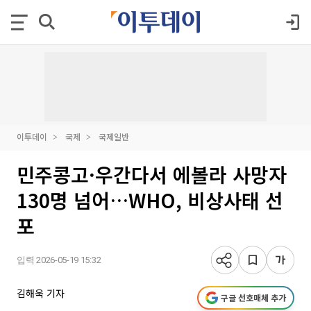
이투데이
국제
국제일반
민주콩고·우간다서 에볼라 사망자
130명 넘어…WHO, 비상사태 선
포
입력 2026-05-19 15:32
김해욱 기자
구글 선호매체 추가