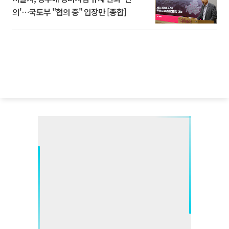
의'⋯국토부 "협의 중" 입장만 [종합]