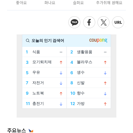
좋아요
화나요
슬퍼요
추가취재 원해요
주요뉴스