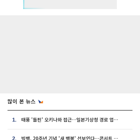
많이 본 뉴스
태풍 '돌핀' 오키나와 접근…일본기상청 경로 업데이트
1.
빅뱅, 20주년 기념 '새 뱅봉' 선보인다⋯콘서트 앞두고 팝업 개최
2.