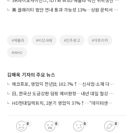
SK바이오사이언스, IDT와 MSD 에볼라 백신 위탁생산 계약
美 클래리티 법안 연내 통과 가능성 13%…상원 문턱서 제동
#에볼라
#비상사태
#민주콩고
#아프리카
#WHO
김해욱 기자의 주요 뉴스
에코프로, 영업익 전년比 102.7%↑…신사업·소재 다각화 박차
日, 한국산 도금강판 덤핑 예비판정…내년 대일 철강 수출 ‘빨간불’
HD현대일렉트릭, 2분기 영업익 37%↑…“데이터센터 사업, 새로운 성장 축”
0
0
0
0