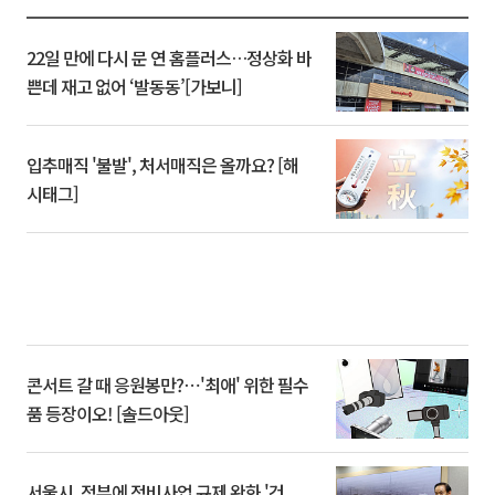
22일 만에 다시 문 연 홈플러스…정상화 바
쁜데 재고 없어 ‘발동동’[가보니]
입추매직 '불발', 처서매직은 올까요? [해
시태그]
콘서트 갈 때 응원봉만?⋯'최애' 위한 필수
품 등장이오! [솔드아웃]
서울시, 정부에 정비사업 규제 완화 '건