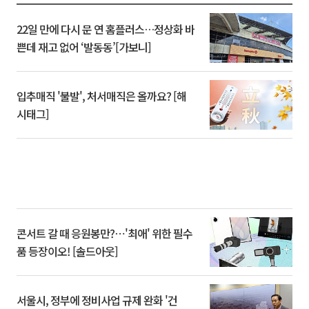
22일 만에 다시 문 연 홈플러스…정상화 바
쁜데 재고 없어 ‘발동동’[가보니]
입추매직 '불발', 처서매직은 올까요? [해
시태그]
콘서트 갈 때 응원봉만?⋯'최애' 위한 필수
품 등장이오! [솔드아웃]
서울시, 정부에 정비사업 규제 완화 '건