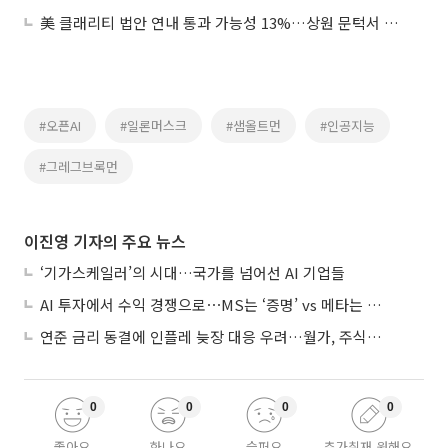
美 클래리티 법안 연내 통과 가능성 13%…상원 문턱서 제동
#오픈AI
#일론머스크
#샘올트먼
#인공지능
#그레그브록먼
이진영 기자의 주요 뉴스
‘기가스케일러’의 시대…국가를 넘어선 AI 기업들
AI 투자에서 수익 경쟁으로⋯MS는 ‘증명’ vs 메타는 ‘숙제’
연준 금리 동결에 인플레 늦장 대응 우려…월가, 주식도 채권도 던졌다
0
0
0
0
좋아요
화나요
슬퍼요
추가취재 원해요