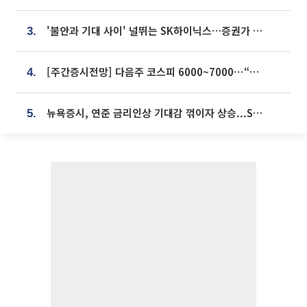
'불안과 기대 사이' 널뛰는 SK하이닉스…증권가 "HBM4·LTA 기반 펀터멘털 견고"
3.
[주간증시전망] 다음주 코스피 6000~7000⋯“外人 수급은 정책이 변수”
4.
뉴욕증시, 연준 금리인상 기대감 꺾이자 상승...S&P500 사상 최고치 [종합]
5.