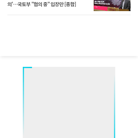
의'⋯국토부 "협의 중" 입장만 [종합]