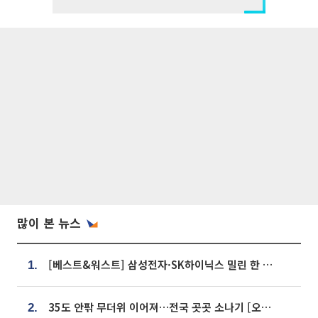
많이 본 뉴스
[베스트&워스트] 삼성전자·SK하이닉스 밀린 한 주…상상인증권은 85% 급등
1.
35도 안팎 무더위 이어져…전국 곳곳 소나기 [오늘 날씨]
2.