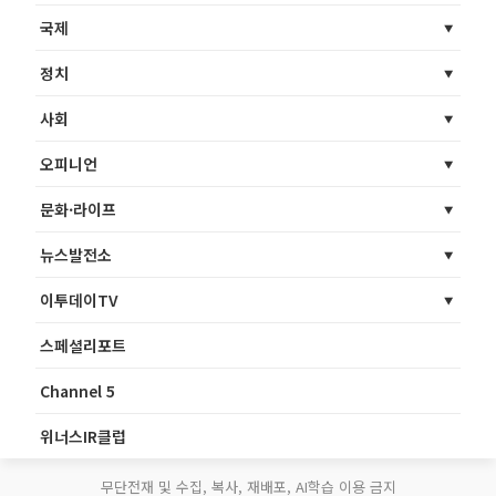
국제
정치
사회
오피니언
문화·라이프
뉴스발전소
이투데이TV
스페셜리포트
Channel 5
위너스IR클럽
무단전재 및 수집, 복사, 재배포, AI학습 이용 금지