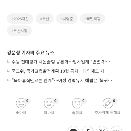
#2026지선
#부산
#박형준
#국민의힘
#부산시장
강문정 기자의 주요 뉴스
수능 절대평가·서논술형 공론화⋯입시업계 “변별력·사교육 대책 먼저”
국교위, 국가교육발전계획 10월 공개⋯대입제도 개편 공론화 추진
"육아휴직만으론 한계"⋯여성 경력유지 해법은 '복귀 후 유연근무’
0
0
0
0
좋아요
화나요
슬퍼요
추가취재 원해요