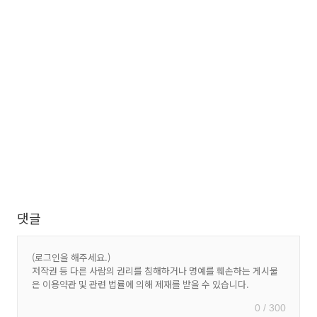
댓글
0 / 300