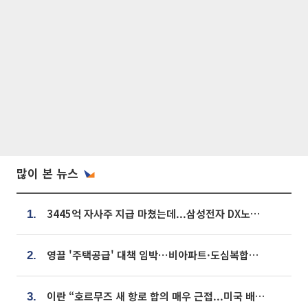
많이 본 뉴스
3445억 자사주 지급 마쳤는데...삼성전자 DX노조, 뒤늦은 '떼쓰기 집회'
1.
영끌 '주택공급' 대책 임박⋯비아파트·도심복합까지 총동원
2.
이란 “호르무즈 새 항로 합의 매우 근접...미국 배상 먼저”
3.