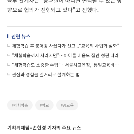
육부 관계자는 “중과실이 아니면 면책될 수 있는 방
향으로 협의가 진행되고 있다”고 전했다.
관련 뉴스
체험학습 후 붕어빵 사줬다가 신고...“교육의 사법화 심화”
“체험학습까지 사라지면”…아이들 배움도 집안 형편 따라
“체험학습도 소중한 수업”…서울시교육청, ‘통일교육버스’ 확대 운영
관심과 경험을 일거리로 설계하는 법
#체험학습
#학교
#공교육
기획취재팀=손현경 기자의 주요 뉴스