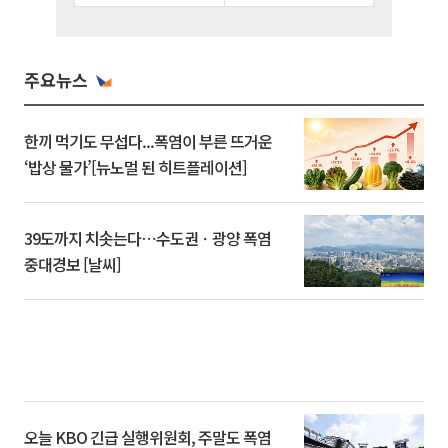
주요뉴스
한끼 먹기도 무섭다...폭염이 부른 뜨거운
‘밥상 물가’[뉴노멀 된 히트플레이션]
39도까지 치솟는다⋯수도권ㆍ광양 폭염
중대경보 [날씨]
오늘 KBO 긴급 실행위원회, 주말도 폭염