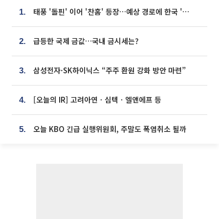
태풍 '돌핀' 이어 '찬홈' 등장…예상 경로에 한국 '한숨'
1.
급등한 국제 금값…국내 금시세는?
2.
삼성전자·SK하이닉스 “주주 환원 강화 방안 마련”
3.
[오늘의 IR] 고려아연ㆍ심텍ㆍ엘앤에프 등
4.
오늘 KBO 긴급 실행위원회, 주말도 폭염취소 될까
5.