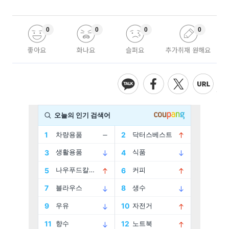
0
0
0
0
좋아요
화나요
슬퍼요
추가취재 원해요