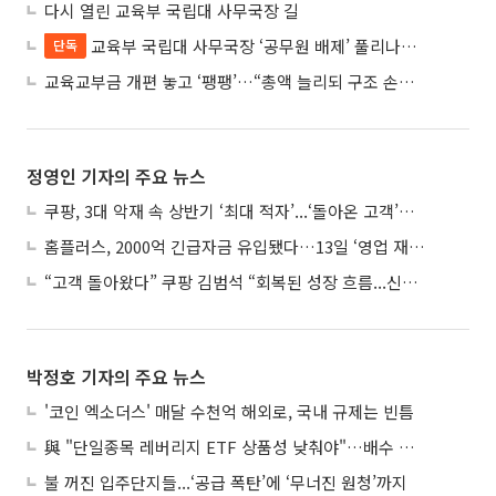
다시 열린 교육부 국립대 사무국장 길
교육부 국립대 사무국장 ‘공무원 배제’ 풀리나…응시자격 다시 열렸다
단독
교육교부금 개편 놓고 ‘팽팽’…“총액 늘리되 구조 손질” vs “교육 안전망 지켜야”
정영인 기자의 주요 뉴스
쿠팡, 3대 악재 속 상반기 ‘최대 적자’...‘돌아온 고객’에 수익성 반등 주목
홈플러스, 2000억 긴급자금 유입됐다…13일 ‘영업 재개’
“고객 돌아왔다” 쿠팡 김범석 “회복된 성장 흐름...신사업 확대 위한 투자 유지”
박정호 기자의 주요 뉴스
'코인 엑소더스' 매달 수천억 해외로, 국내 규제는 빈틈
與 "단일종목 레버리지 ETF 상품성 낮춰야"…배수 조정안도 거론
불 꺼진 입주단지들...‘공급 폭탄’에 ‘무너진 원청’까지