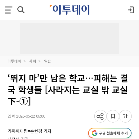
이투데이
사회
일반
‘뛰지 마’만 남은 학교…피해는 결
국 학생들 [사라지는 교실 밖 교실
下-①]
입력 2026-05-22 06:00
기획취재팀=손현경 기자
구글 선호매체 추가