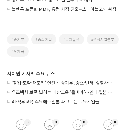
블랙록 토큰화 MMF, 유럽 시장 진출∙∙∙스테이블코인 확장
#중기부
#중소기업
#국제물류
#우정사업본부
#우체국
서이원 기자의 주요 뉴스
‘창업-도약-재도전’ 연결… 중기부, 중소·벤처 ‘성장사다리’ 짓는다
우즈벡서 보폭 넓히는 비상교육 ‘올비아’…인니·일본 진출 타진
AI·직무교육 수요에…일본 파고드는 교육기업들
0
0
0
0