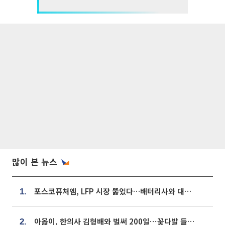
많이 본 뉴스
포스코퓨처엠, LFP 시장 뚫었다…배터리사와 대규모 장기 공급 합의
1.
아옳이, 한의사 김형배와 벌써 200일⋯꽃다발 들고 "프러포즈 아냐"
2.