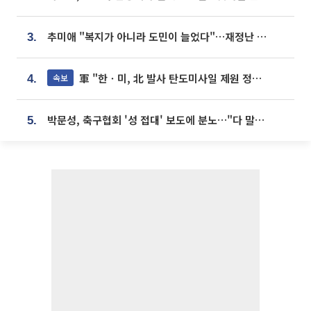
추미애 "복지가 아니라 도민이 늘었다"…재정난 책임론 정면돌파
3.
軍 "한ㆍ미, 北 발사 탄도미사일 제원 정밀분석 중"
속보
4.
박문성, 축구협회 '성 접대' 보도에 분노…"다 말아먹으려고 작정했나"
5.