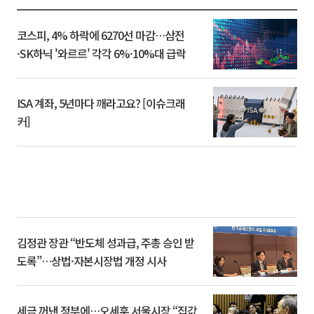
코스피, 4% 하락에 6270선 마감…삼전
·SK하닉 '와르르' 각각 6%·10%대 급락
ISA 계좌, 5년마다 깨라고요? [이슈크래
커]
김정관 장관 “반도체 성과급, 주총 승인 받
도록”…상법·자본시장법 개정 시사
세금 꺼낸 정부에…오세훈 서울시장 “집값