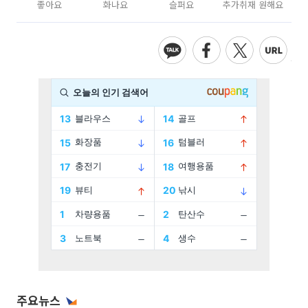
좋아요
화나요
슬퍼요
추가취재 원해요
주요뉴스