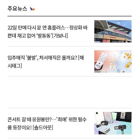
주요뉴스
22일 만에 다시 문 연 홈플러스…정상화 바
쁜데 재고 없어 ‘발동동’[가보니]
입추매직 '불발', 처서매직은 올까요? [해
시태그]
콘서트 갈 때 응원봉만?⋯'최애' 위한 필수
품 등장이오! [솔드아웃]