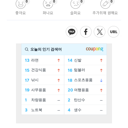
0
0
0
0
좋아요
화나요
슬퍼요
추가취재 원해요