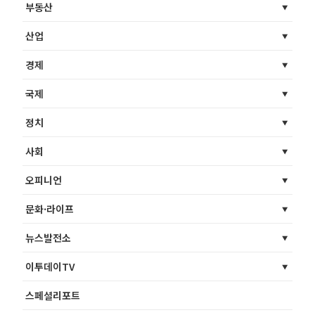
부동산
산업
경제
국제
정치
사회
오피니언
문화·라이프
뉴스발전소
이투데이TV
스페셜리포트