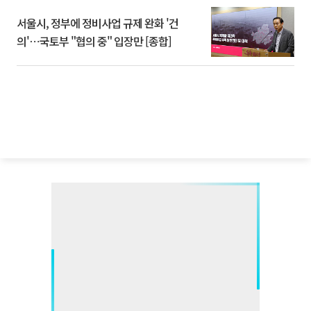
서울시, 정부에 정비사업 규제 완화 '건
의'⋯국토부 "협의 중" 입장만 [종합]