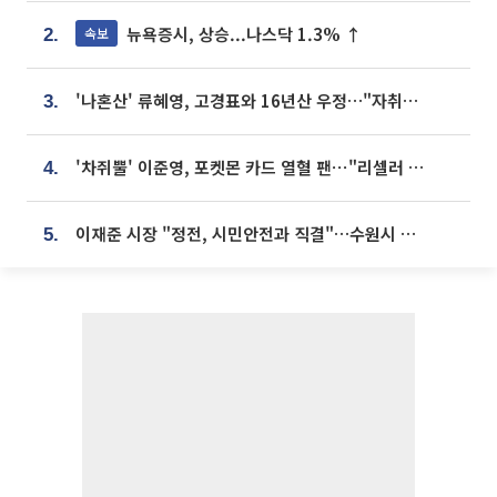
뉴욕증시, 상승...나스닥 1.3% ↑
속보
2.
'나혼산' 류혜영, 고경표와 16년산 우정…"자취방서 부모님과 마주쳐"
3.
'차쥐뿔' 이준영, 포켓몬 카드 열혈 팬⋯"리셀러 처단할 것"
4.
이재준 시장 "정전, 시민안전과 직결"…수원시 비상대응체계 가동
5.