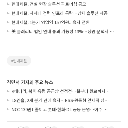
현대제철, 건설 현장 솔루션 파트너십 공모
현대제철, 차세대 전력 인프라 공략…강재 솔루션 제공
현대제철, 1분기 영업익 157억원...흑자 전환
美 클래리티 법안 연내 통과 가능성 13%…상원 문턱서 제동
#현대제철
김민서 기자의 주요 뉴스
K배터리, 북미·유럽 공급망 선점전…셀부터 원료까지 현지화
LG엔솔, 2개 분기 만에 흑자…ESS·원통형 앞세워 성장 가속
NCC 139만t 줄이고 롯데·한화·DL 공동 운영…여수 1호 본궤도