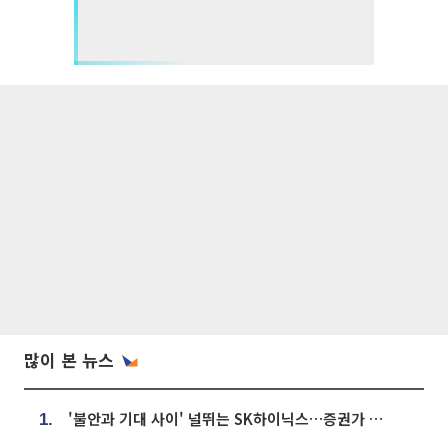
많이 본 뉴스
'불안과 기대 사이' 널뛰는 SK하이닉스…증권가 "HBM4·LTA 기반 펀터멘털 견고"
1.