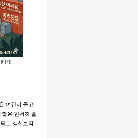
이미지)
은 여전히 좁고
차별은 현저히 줄
 되고 핵심보직