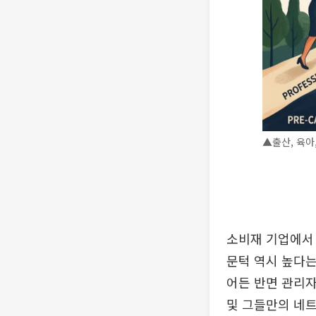
▲출산, 육아
소비재 기업에서
문턱 역시 높다는
어든 반면 관리
및 그들만의 네