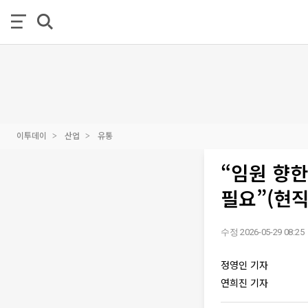
이투데이
산업
유통
“임원 향한
필요”(현직
수정 2026-05-29 08:25
정영인 기자
연희진 기자