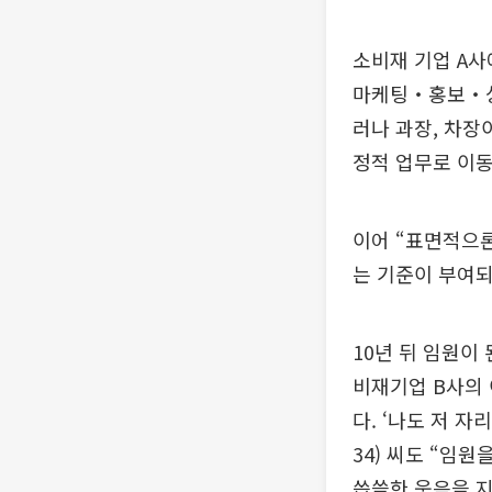
소비재 기업 A사
마케팅‧홍보‧상
러나 과장, 차장
정적 업무로 이동
이어 “표면적으론
는 기준이 부여되
10년 뒤 임원이
비재기업 B사의 
다. ‘나도 저 자
34) 씨도 “임
씁쓸한 웃음을 지