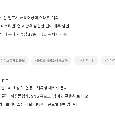
, 전 점포서 해외소싱 페스타 첫 개최
 페스티벌’ 열고 한우·삼겹살·연어 매주 할인
 연내 통과 가능성 13%…상원 문턱서 제동
레이더스홀세일클럽
#글로벌해외소싱페스타
#해외직수입
#이마
 뉴스
 ‘인도어 호캉스’ 열풍…체류형 패키지 뜬다
 끝“…화장품업계, SNS 홍보도 ‘참여형 콘텐츠’로 변모
라이브커머스팀 신설…K뷰티 ‘글로벌 판매망’ 확대