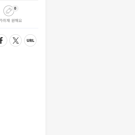
0
가취재 원해요