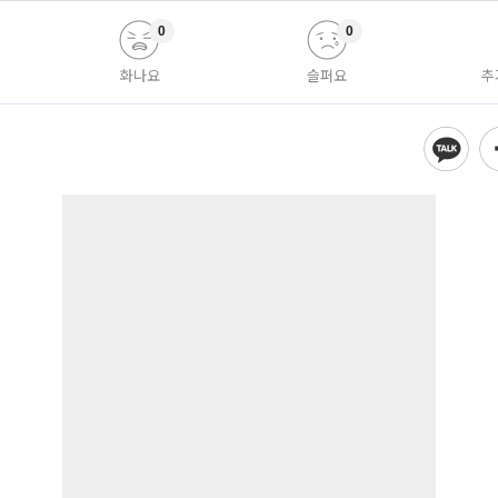
0
0
화나요
슬퍼요
추