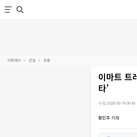
이투데이
산업
유통
이마트 트레
타’
수정 2026-05-19 09:43
황민주 기자