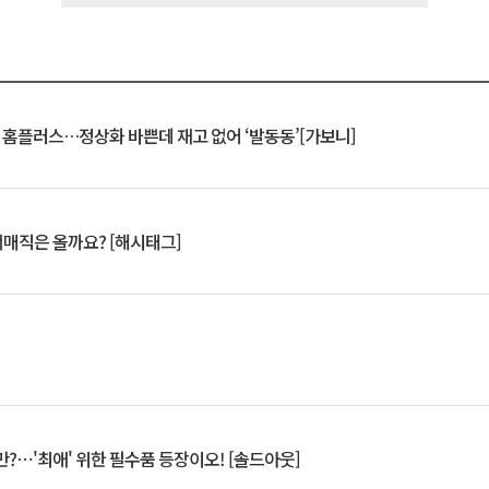
연 홈플러스…정상화 바쁜데 재고 없어 ‘발동동’[가보니]
서매직은 올까요? [해시태그]
?⋯'최애' 위한 필수품 등장이오! [솔드아웃]