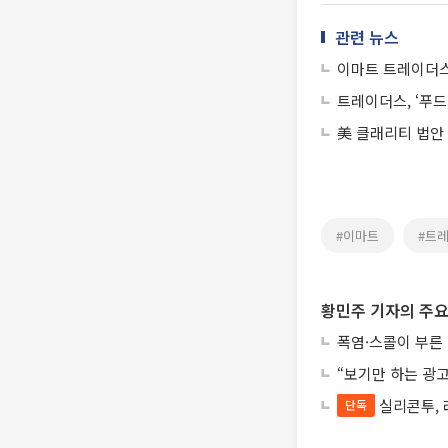
관련 뉴스
이마트 트레이더스
트레이더스, ‘푸드
美 클래리티 법안
#이마트
#트
황민주 기자의 주요
폭염·스콜이 부른
“보기만 하는 광고
실리콘투, 
단독