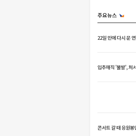
주요뉴스
22일 만에 다시 문 
입추매직 '불발', 처
콘서트 갈 때 응원봉만