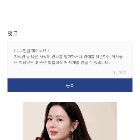
댓글
0 / 300