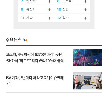
주요뉴스
코스피, 4% 하락에 6270선 마감…삼전
·SK하닉 '와르르' 각각 6%·10%대 급락
ISA 계좌, 5년마다 깨라고요? [이슈크래
커]