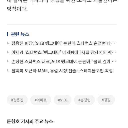
방침이다.
관련 뉴스
정용진 회장, ‘5·18 탱크데이’ 논란에 스타벅스 손정현 대표 경질
이재명, 스타벅스 ‘탱크데이’ 마케팅에 “저질 장사치의 막장행태⋯상응하는 책임져야”
손정현 스타벅스 대표, 5·18 탱크데이 논란에 “물의 깊이 사죄”
블랙록 토큰화 MMF, 유럽 시장 진출∙∙∙스테이블코인 확장
#정용진
#이마트
#5·18
#손정현
#경질
문현호 기자의 주요 뉴스