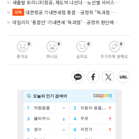
새출발 트리니티항공, 재도약 나선다…노선별 서비스 차별화
대한항공 기내면세점 통합…공정위 “독과점 여부 따진다”
단독
마일리지 ‘통합안’·기내면세 ‘독과점’…공정위 판단에 쏠린 눈
0
0
0
0
좋아요
화나요
슬퍼요
추가취재 원해요