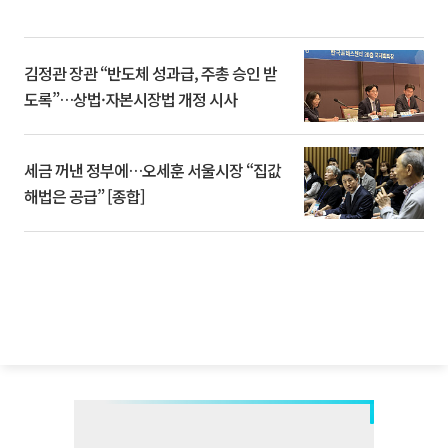
김정관 장관 “반도체 성과급, 주총 승인 받
도록”…상법·자본시장법 개정 시사
세금 꺼낸 정부에…오세훈 서울시장 “집값
해법은 공급” [종합]