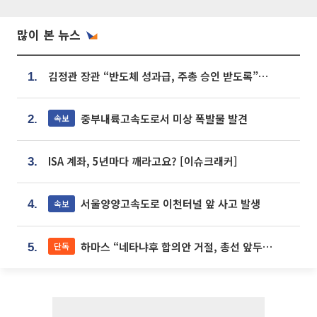
많이 본 뉴스
김정관 장관 “반도체 성과급, 주총 승인 받도록”…상법·자본시장법 개정 시사
1.
중부내륙고속도로서 미상 폭발물 발견
속보
2.
ISA 계좌, 5년마다 깨라고요? [이슈크래커]
3.
서울양양고속도로 이천터널 앞 사고 발생
속보
4.
하마스 “네타냐후 합의안 거절, 총선 앞두고 시간 끌기”
단독
5.