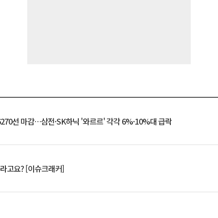
6270선 마감…삼전·SK하닉 '와르르' 각각 6%·10%대 급락
 깨라고요? [이슈크래커]