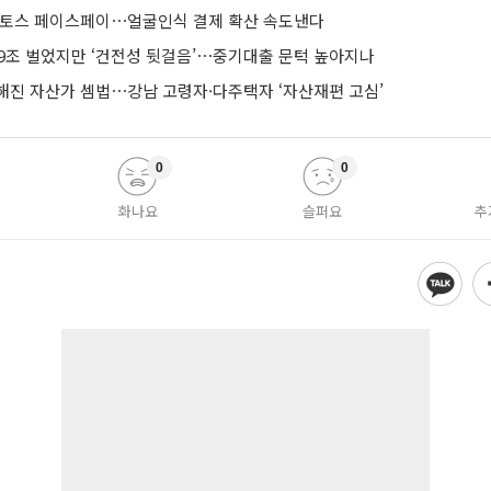
 토스 페이스페이⋯얼굴인식 결제 확산 속도낸다
 9조 벌었지만 ‘건전성 뒷걸음’⋯중기대출 문턱 높아지나
해진 자산가 셈법⋯강남 고령자·다주택자 ‘자산재편 고심’
0
0
화나요
슬퍼요
추