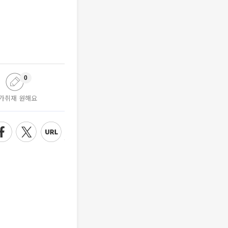
0
가취재 원해요