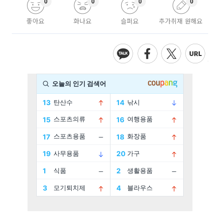
0
0
0
0
좋아요
화나요
슬퍼요
추가취재 원해요