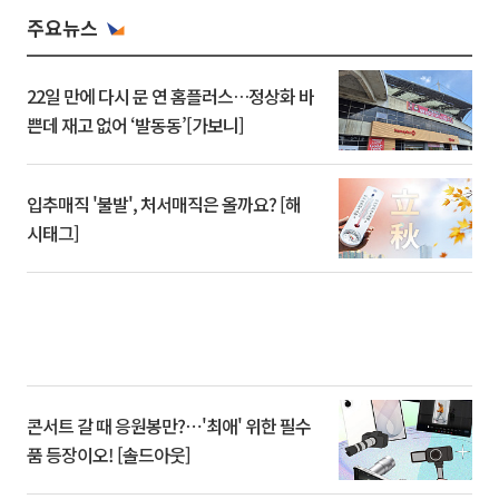
주요뉴스
22일 만에 다시 문 연 홈플러스…정상화 바
쁜데 재고 없어 ‘발동동’[가보니]
입추매직 '불발', 처서매직은 올까요? [해
시태그]
콘서트 갈 때 응원봉만?⋯'최애' 위한 필수
품 등장이오! [솔드아웃]