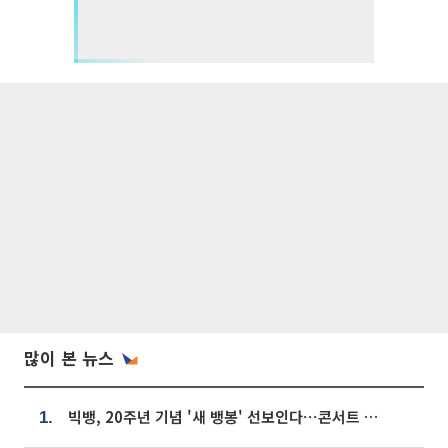
많이 본 뉴스
빅뱅, 20주년 기념 '새 뱅봉' 선보인다⋯콘서트 앞두고 팝업 개최
1.