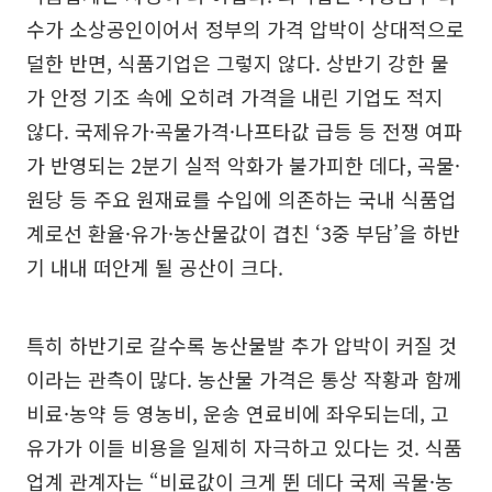
수가 소상공인이어서 정부의 가격 압박이 상대적으로
덜한 반면, 식품기업은 그렇지 않다. 상반기 강한 물
가 안정 기조 속에 오히려 가격을 내린 기업도 적지
않다. 국제유가·곡물가격·나프타값 급등 등 전쟁 여파
가 반영되는 2분기 실적 악화가 불가피한 데다, 곡물·
원당 등 주요 원재료를 수입에 의존하는 국내 식품업
계로선 환율·유가·농산물값이 겹친 ‘3중 부담’을 하반
기 내내 떠안게 될 공산이 크다.
특히 하반기로 갈수록 농산물발 추가 압박이 커질 것
이라는 관측이 많다. 농산물 가격은 통상 작황과 함께
비료·농약 등 영농비, 운송 연료비에 좌우되는데, 고
유가가 이들 비용을 일제히 자극하고 있다는 것. 식품
업계 관계자는 “비료값이 크게 뛴 데다 국제 곡물·농