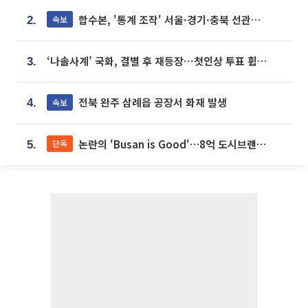
합수본, '통계 조작' 서울·경기·충북 선관위 등 추가 압수수색
속보
2.
‘나솔사계’ 국화, 결별 후 재등장⋯첫인상 투표 휩쓸고 ‘인기녀’ 등극
3.
전북 완주 삼례읍 공장서 화재 발생
속보
4.
논란의 'Busan is Good'…8억 도시브랜드, 용산 대통령실 CI 업체가 수행
단독
5.