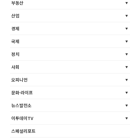
부동산
산업
경제
국제
정치
사회
오피니언
문화·라이프
뉴스발전소
이투데이TV
스페셜리포트