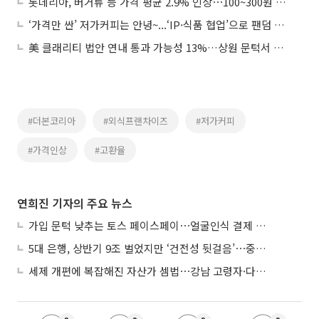
롯데리아, 버거류 등 가격 평균 2.9% 인상⋯100~300원 오른다
‘가격만 싼’ 저가커피는 안녕~...‘IP·식품 협업’으로 팬덤 공략
美 클래리티 법안 연내 통과 가능성 13%…상원 문턱서 제동
#더본코리아
#외식프랜차이즈
#저가커피
#가격인상
#고환율
연희진 기자의 주요 뉴스
가입 문턱 낮추는 토스 페이스페이⋯얼굴인식 결제 확산 속도낸다
5대 은행, 상반기 9조 벌었지만 ‘건전성 뒷걸음’⋯중기대출 문턱 높아지나
세제 개편에 복잡해진 자산가 셈법⋯강남 고령자·다주택자 ‘자산재편 고심’