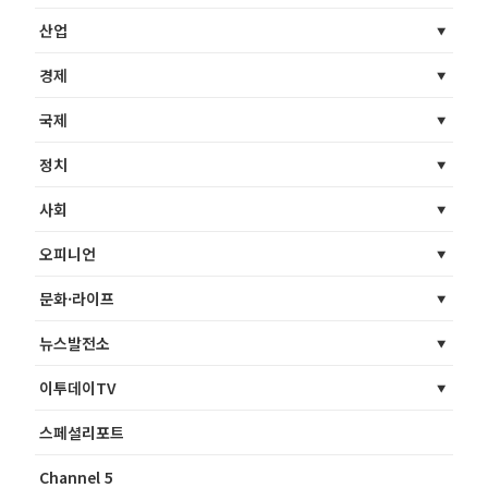
산업
경제
국제
정치
사회
오피니언
문화·라이프
뉴스발전소
이투데이TV
스페셜리포트
Channel 5