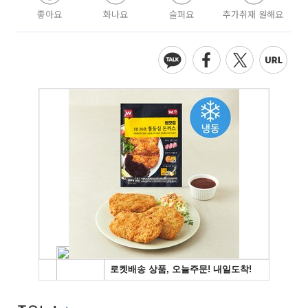
좋아요
화나요
슬퍼요
추가취재 원해요