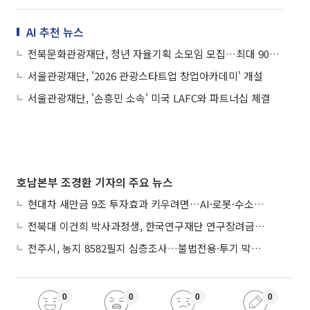
AI 추천 뉴스
전북문화관광재단, 청년 자율기획 소모임 모집…최대 900만 원 지원
서울관광재단, '2026 관광스타트업 창업아카데미' 개설
서울관광재단, '손흥민 소속' 미국 LAFC와 파트너십 체결
호남본부 조경환 기자의 주요 뉴스
현대차 새만금 9조 투자효과 키우려면…AI·로봇·수소 공공기관 집적화 시급
전북대 이건희 박사과정생, 한국연구재단 연구장려금 선정
전주시, 농지 8582필지 심층조사…불법전용·투기 막는다
0
0
0
0