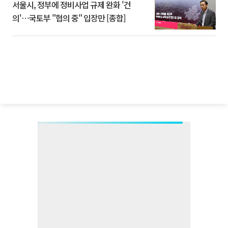
서울시, 정부에 정비사업 규제 완화 '건
의'⋯국토부 "협의 중" 입장만 [종합]