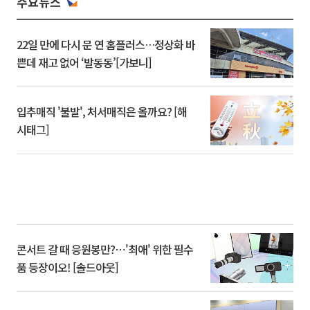
주요뉴스
22일 만에 다시 문 연 홈플러스…정상화 바
쁜데 재고 없어 ‘발동동’[가보니]
입추매직 '불발', 처서매직은 올까요? [해
시태그]
콘서트 갈 때 응원봉만?⋯'최애' 위한 필수
품 등장이오! [솔드아웃]