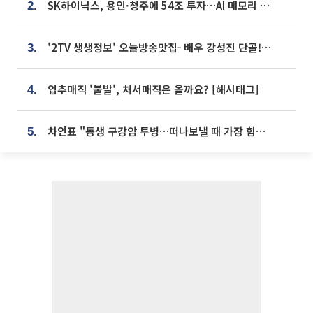
SK하이닉스, 용인·청주에 54조 투자…AI 메모리 생산기지 키운다
2.
'2TV 생생정보' 오늘방송맛집- 배우 강성진 단골! 쌀국수ㆍ푸팟퐁 커리 맛집 '블○○○'
3.
입추매직 '불발', 처서매직은 올까요? [해시태그]
4.
차인표 "동생 구강암 투병…떠나보낼 때 가장 힘들었다”
5.