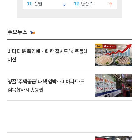
주요뉴스
바다 태운 폭염에…회 한 접시도 ‘히트플레
이션’
영끌 '주택공급' 대책 임박⋯비아파트·도
심복합까지 총동원