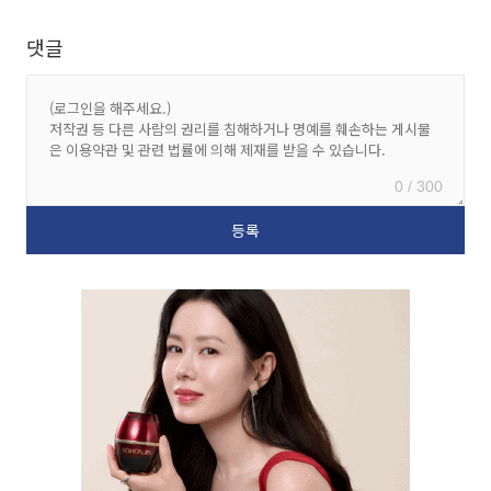
댓글
0 / 300