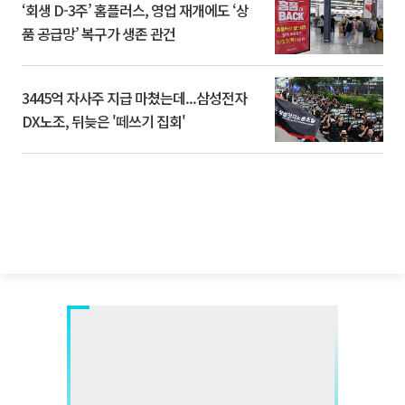
‘회생 D-3주’ 홈플러스, 영업 재개에도 ‘상
품 공급망’ 복구가 생존 관건
3445억 자사주 지급 마쳤는데...삼성전자
DX노조, 뒤늦은 '떼쓰기 집회'