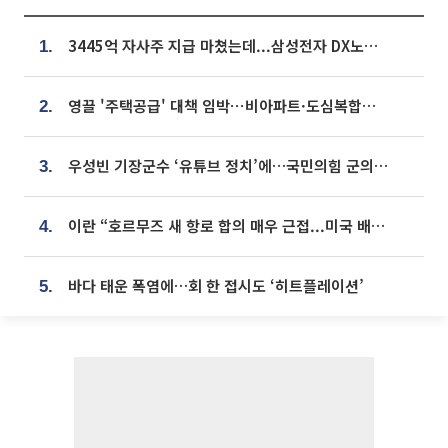
3445억 자사주 지급 마쳤는데...삼성전자 DX노조, 뒤늦은 '떼쓰기 집회'
1.
영끌 '주택공급' 대책 임박⋯비아파트·도심복합까지 총동원
2.
우성빈 기장군수 ‘유튜브 정치’에…국민의힘 군의원들 집단 반발
3.
이란 “호르무즈 새 항로 합의 매우 근접...미국 배상 먼저”
4.
바다 태운 폭염에…회 한 접시도 ‘히트플레이션’
5.