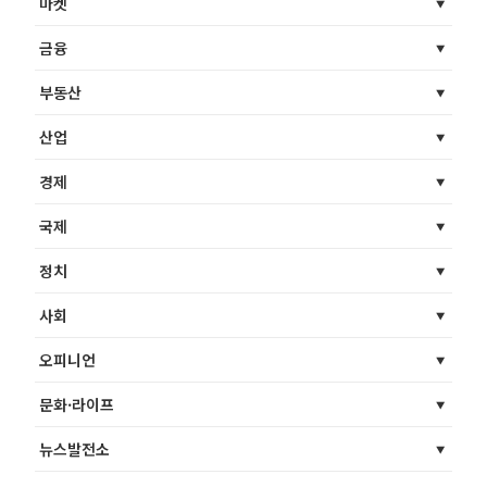
마켓
금융
부동산
산업
경제
국제
정치
사회
오피니언
문화·라이프
뉴스발전소