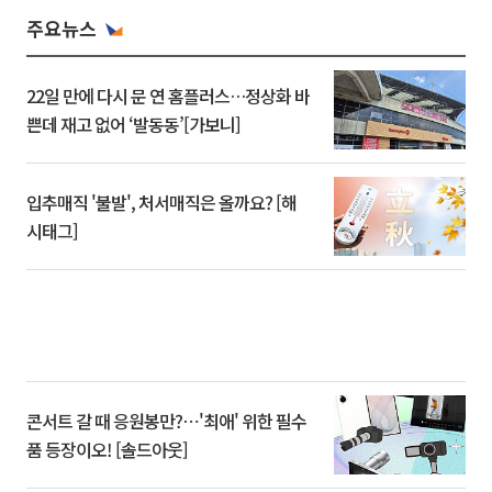
주요뉴스
22일 만에 다시 문 연 홈플러스…정상화 바
쁜데 재고 없어 ‘발동동’[가보니]
입추매직 '불발', 처서매직은 올까요? [해
시태그]
콘서트 갈 때 응원봉만?⋯'최애' 위한 필수
품 등장이오! [솔드아웃]