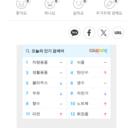
0
0
0
0
좋아요
화나요
슬퍼요
추가취재 원해요