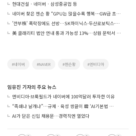
현대건설ㆍ네이버ㆍ삼성중공업 등
네이버 찾은 젠슨 황 “GPU는 많을수록 행복⋯GW급 초대형 AI 인프라 협력”
'깐부株' 폭락장에도 선방…SK하이닉스·두산로보틱스·네이버는 낙폭 방어
美 클래리티 법안 연내 통과 가능성 13%…상원 문턱서 제동
#네이버
#NAVER
#젠슨황
#엔비디아
임유진 기자의 주요 뉴스
엔비디아·브룩필드가 네이버에 100억달러 투자한 이유
“족쇄냐 날개냐”…규제ㆍ육성 쌍끌이 韓 ‘AI기본법 개정안’ 오늘 시행
AI가 닫은 신입 채용문…경력직엔 열었다