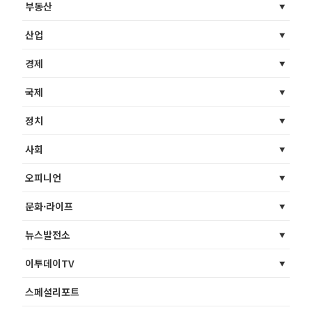
부동산
산업
경제
국제
정치
사회
오피니언
문화·라이프
뉴스발전소
이투데이TV
스페셜리포트