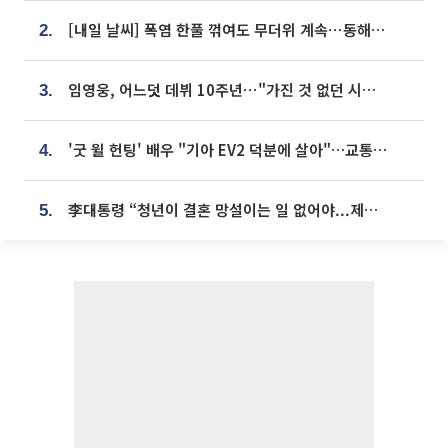
[내일 날씨] 폭염 한풀 꺾여도 무더위 계속⋯동해안 이틀 연속 비
2.
임영웅, 어느덧 데뷔 10주년⋯"가진 것 없던 시절, 내 앞엔 20명의 팬뿐"
3.
'굿 윌 헌팅' 배우 "기아 EV2 덕분에 살아"…교통사고 후 안전성 극찬
4.
李대통령 “청년이 결혼 망설이는 일 없어야...제도상 불이익 조사”
5.