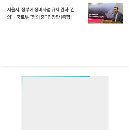
서울시, 정부에 정비사업 규제 완화 '건
의'⋯국토부 "협의 중" 입장만 [종합]