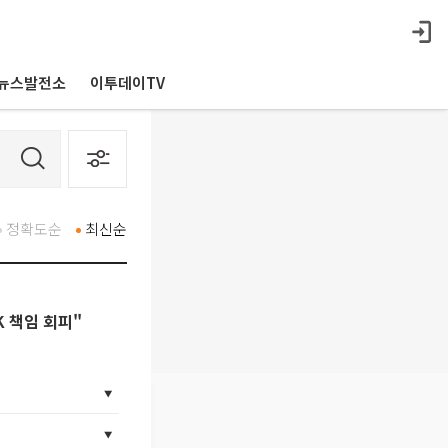
뉴스발전소
이투데이TV
정확도순
최신순
K 책임 회피"