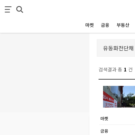
마켓
금융
부동산
검색결과 총
1
건
마켓
금융