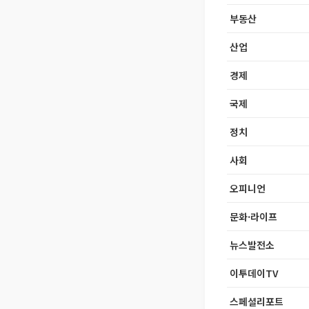
부동산
산업
경제
국제
정치
사회
오피니언
문화·라이프
뉴스발전소
이투데이TV
스페셜리포트