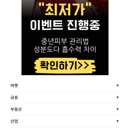
마켓
금융
부동산
산업