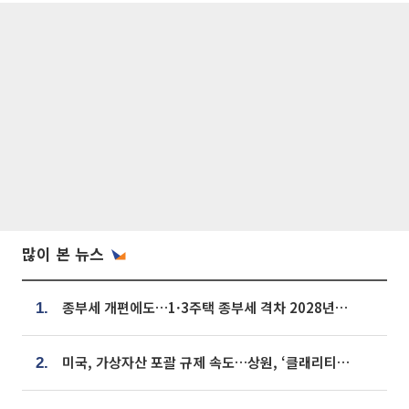
많이 본 뉴스
종부세 개편에도…1·3주택 종부세 격차 2028년부터 확대
1.
미국, 가상자산 포괄 규제 속도…상원, ‘클래리티법’ 9월 절차투표 추진
2.