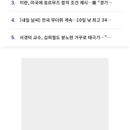
이란, 미국에 호르무즈 합의 조건 제시…美 “경기 아직 안 끝나” [종합]
3.
[내일 날씨] 전국 무더위 계속…10일 낮 최고 34도 육박
4.
서경덕 교수, 김희철도 분노한 거꾸로 태극기⋯"엉터리는 아냐, 아쉬울 뿐"
5.