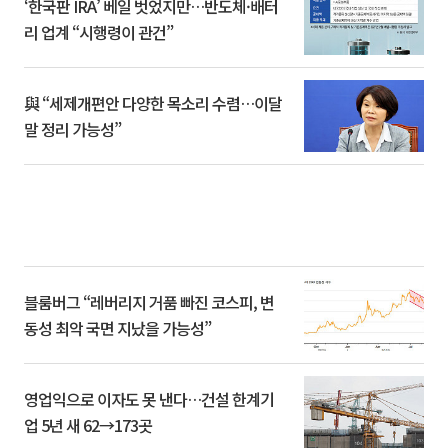
‘한국판 IRA’ 베일 벗었지만…반도체·배터
리 업계 “시행령이 관건”
與 “세제개편안 다양한 목소리 수렴…이달
말 정리 가능성”
블룸버그 “레버리지 거품 빠진 코스피, 변
동성 최악 국면 지났을 가능성”
영업익으로 이자도 못 낸다…건설 한계기
업 5년 새 62→173곳