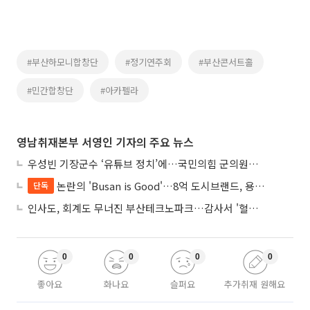
#부산하모니합창단
#정기연주회
#부산콘서트홀
#민간합창단
#아카펠라
영남취재본부 서영인 기자의 주요 뉴스
우성빈 기장군수 ‘유튜브 정치’에…국민의힘 군의원들 집단 반발
논란의 'Busan is Good'…8억 도시브랜드, 용산 대통령실 CI 업체가 수행
단독
인사도, 회계도 무너진 부산테크노파크…감사서 '혈세 유용·인사 뒤집기' 적발
0
0
0
0
좋아요
화나요
슬퍼요
추가취재 원해요