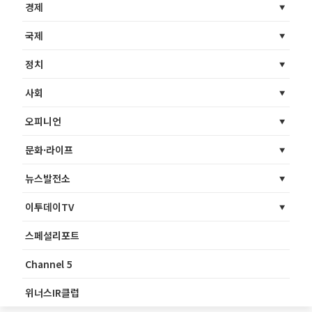
경제
국제
정치
사회
오피니언
문화·라이프
뉴스발전소
이투데이TV
스페셜리포트
Channel 5
위너스IR클럽