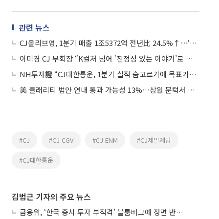
관련 뉴스
CJ올리브영, 1분기 매출 1조5372억 전년比 24.5%↑⋯‘외국인 효과’
이미경 CJ 부회장 “K컬처 넘어 ‘진정성 있는 이야기’로 세계 연결”
NH투자證 “CJ대한통운, 1분기 실적 숨고르기에 목표가↓⋯하반기는 긍정 전망”
美 클래리티 법안 연내 통과 가능성 13%…상원 문턱서 제동
#CJ
#CJ CGV
#CJ ENM
#CJ제일제당
#CJ대한통운
김범근 기자의 주요 뉴스
금융위, ‘한국 증시 투자 부적격’ 블룸버그에 정면 반박…“근거 불분명”