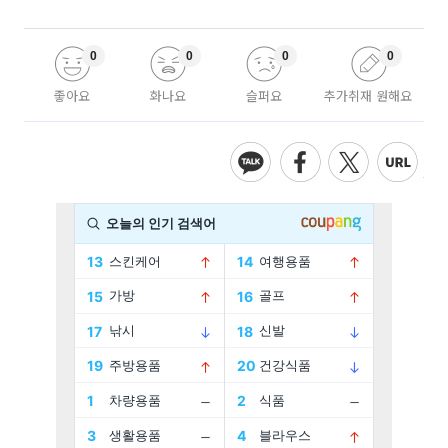
0
0
0
0
좋아요
화나요
슬퍼요
추가취재 원해요