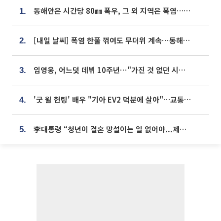
동해안은 시간당 80㎜ 폭우, 그 외 지역은 폭염…‘극과 극 날씨’
1.
[내일 날씨] 폭염 한풀 꺾여도 무더위 계속⋯동해안 이틀 연속 비
2.
임영웅, 어느덧 데뷔 10주년⋯"가진 것 없던 시절, 내 앞엔 20명의 팬뿐"
3.
'굿 윌 헌팅' 배우 "기아 EV2 덕분에 살아"…교통사고 후 안전성 극찬
4.
李대통령 “청년이 결혼 망설이는 일 없어야...제도상 불이익 조사”
5.