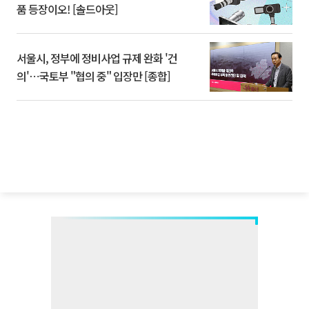
품 등장이오! [솔드아웃]
서울시, 정부에 정비사업 규제 완화 '건
의'⋯국토부 "협의 중" 입장만 [종합]