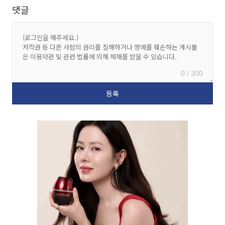
댓글
0 / 300