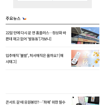
주요뉴스
22일 만에 다시 문 연 홈플러스…정상화 바
쁜데 재고 없어 ‘발동동’[가보니]
입추매직 '불발', 처서매직은 올까요? [해
시태그]
콘서트 갈 때 응원봉만?⋯'최애' 위한 필수