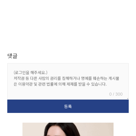
댓글
0 / 300