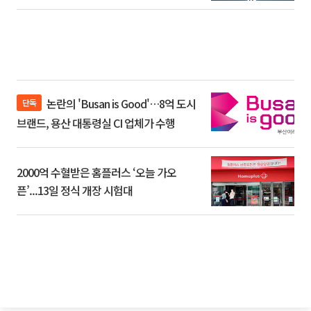
논란의 'Busan is Good'…8억 도시
단독
브랜드, 용산 대통령실 CI 업체가 수행
2000억 수혈받은 홈플러스 ‘오늘 가오
픈’...13일 정식 개장 시험대