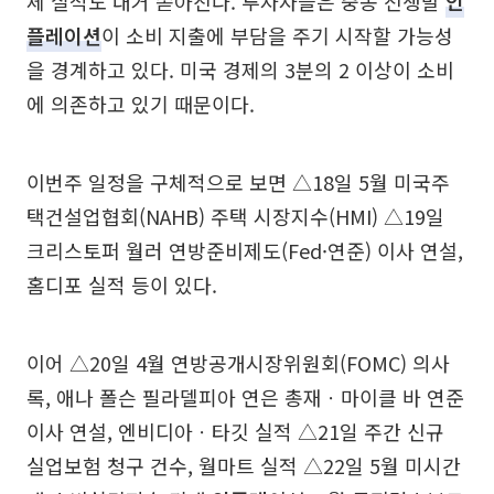
체 실적도 대거 쏟아진다. 투자자들은 중동 전쟁발
인
플레이션
이 소비 지출에 부담을 주기 시작할 가능성
을 경계하고 있다. 미국 경제의 3분의 2 이상이 소비
에 의존하고 있기 때문이다.
이번주 일정을 구체적으로 보면 △18일 5월 미국주
택건설업협회(NAHB) 주택 시장지수(HMI) △19일
크리스토퍼 월러 연방준비제도(Fed·연준) 이사 연설,
홈디포 실적 등이 있다.
이어 △20일 4월 연방공개시장위원회(FOMC) 의사
록, 애나 폴슨 필라델피아 연은 총재ㆍ마이클 바 연준
이사 연설, 엔비디아ㆍ타깃 실적 △21일 주간 신규
실업보험 청구 건수, 월마트 실적 △22일 5월 미시간