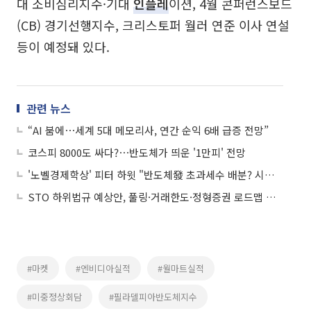
대 소비심리지수·기대
인플레
이션, 4월 콘퍼런스보드
(CB) 경기선행지수, 크리스토퍼 월러 연준 이사 연설
등이 예정돼 있다.
관련 뉴스
“AI 붐에⋯세계 5대 메모리사, 연간 순익 6배 급증 전망”
코스피 8000도 싸다?⋯반도체가 띄운 '1만피' 전망
'노벨경제학상' 피터 하윗 "반도체發 초과세수 배분? 시기상조"
STO 하위법규 예상안, 풀링·거래한도·정형증권 로드맵 제시
#마켓
#엔비디아실적
#월마트실적
#미중정상회담
#필라델피아반도체지수