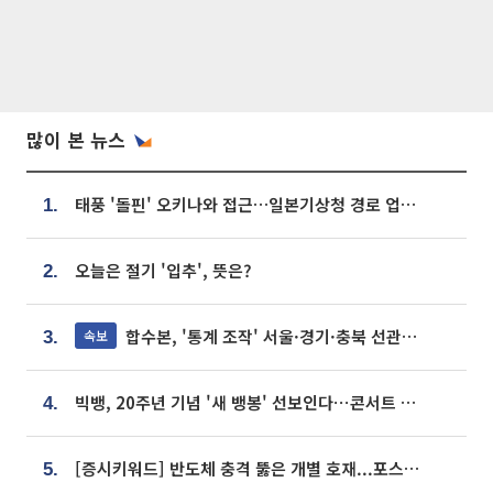
많이 본 뉴스
태풍 '돌핀' 오키나와 접근…일본기상청 경로 업데이트
1.
오늘은 절기 '입추', 뜻은?
2.
합수본, '통계 조작' 서울·경기·충북 선관위 등 추가 압수수색
속보
3.
빅뱅, 20주년 기념 '새 뱅봉' 선보인다⋯콘서트 앞두고 팝업 개최
4.
[증시키워드] 반도체 충격 뚫은 개별 호재...포스코퓨처엠·에코프로·한화솔루션 '눈길'
5.