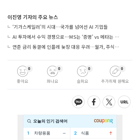
이진영 기자의 주요 뉴스
‘기가스케일러’의 시대…국가를 넘어선 AI 기업들
AI 투자에서 수익 경쟁으로⋯MS는 ‘증명’ vs 메타는 ‘숙제’
연준 금리 동결에 인플레 늦장 대응 우려…월가, 주식도 채권도 던졌다
0
0
0
0
좋아요
화나요
슬퍼요
추가취재 원해요