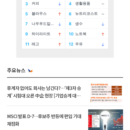
주요뉴스
후계자 없어도 회사는 남긴다?…‘제3자 승
계’ 시험대 오른 中企 현장 [기업승계 대전
환]
MSCI 발표 D-7…후보주 반등에 편입 기대
재점화