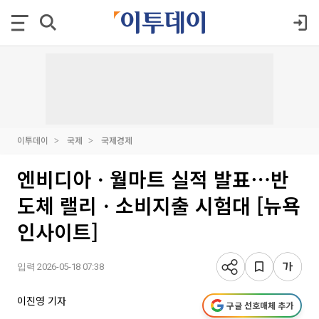
이투데이
국제
국제경제
엔비디아ㆍ월마트 실적 발표⋯반
도체 랠리ㆍ소비지출 시험대 [뉴욕
인사이트]
입력 2026-05-18 07:38
이진영 기자
구글 선호매체 추가