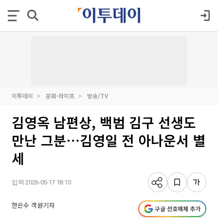
이투데이
문화·라이프
방송/TV
김영옥 남편상, 백범 김구 선생도
만난 그분⋯김영일 전 아나운서 별
세
입력 2026-05-17 18:10
한은수 객원기자
구글 선호매체 추가