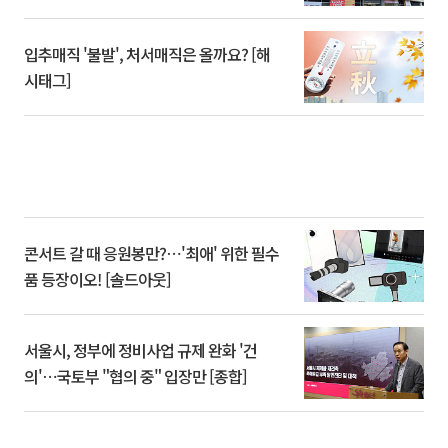
입추매직 '불발', 처서매직은 올까요? [해
시태그]
콘서트 갈 때 응원봉만?⋯'최애' 위한 필수
품 등장이오! [솔드아웃]
서울시, 정부에 정비사업 규제 완화 '건
의'⋯국토부 "협의 중" 입장만 [종합]