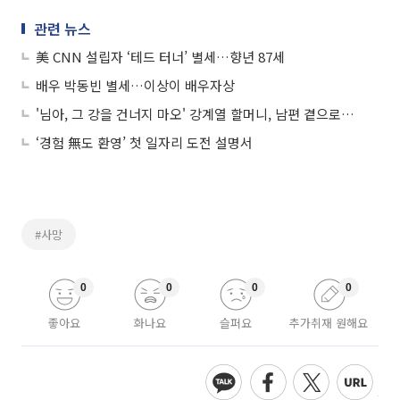
관련 뉴스
美 CNN 설립자 ‘테드 터너’ 별세…향년 87세
배우 박동빈 별세…이상이 배우자상
'님아, 그 강을 건너지 마오' 강계열 할머니, 남편 곁으로⋯향년101세로 별세
‘경험 無도 환영’ 첫 일자리 도전 설명서
#사망
0
0
0
0
좋아요
화나요
슬퍼요
추가취재 원해요