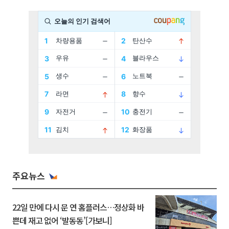
주요뉴스
22일 만에 다시 문 연 홈플러스…정상화 바
쁜데 재고 없어 ‘발동동’[가보니]