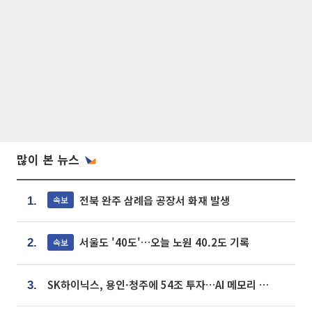
많이 본 뉴스
전북 완주 삼례읍 공장서 화재 발생
속보
1.
서울도 '40도'…오늘 노원 40.2도 기록
속보
2.
SK하이닉스, 용인·청주에 54조 투자…AI 메모리 생산기지 키운다
3.