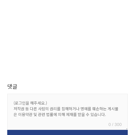
댓글
0 / 300