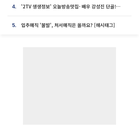
'2TV 생생정보' 오늘방송맛집- 배우 강성진 단골! 쌀국수ㆍ푸팟퐁 커리 맛집 '블○○○'
4.
입추매직 '불발', 처서매직은 올까요? [해시태그]
5.