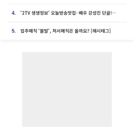
'2TV 생생정보' 오늘방송맛집- 배우 강성진 단골! 쌀국수ㆍ푸팟퐁 커리 맛집 '블○○○'
4.
입추매직 '불발', 처서매직은 올까요? [해시태그]
5.