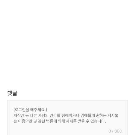
댓글
0 / 300