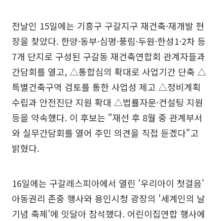
전날인 15일에는 기흥구 구갈지구 재건축·재개발 현
장을 찾았다. 한양·동부·심명·풍림·두원·한성1·2차 등
7개 단지로 구성된 구갈동 재건축연합회 관계자들과
간담회를 열고, △통합심의 확대로 사업기간 단축 △
특별건축구역 검토를 통한 사업성 제고 △정비계획
수립과 안전진단 지원 확대 △법률자문·컨설팅 지원
등을 약속했다. 이 후보는 "재선 후 8월 중 관계부서
와 실무간담회를 열어 주민 의견을 직접 듣겠다"고
밝혔다.
16일에는 구갈레스피아에서 열린 '우리아이 첫걸음'
아동권리 존중 행사와 용인시청 광장의 '세계인의 날
기념 축제'에 잇달아 참석했다. 어린이집연합 행사에