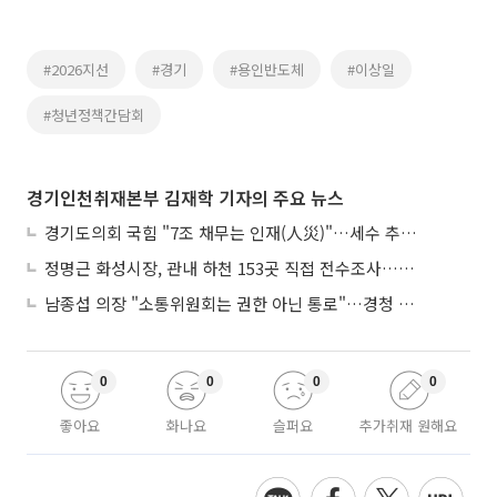
#2026지선
#경기
#용인반도체
#이상일
#청년정책간담회
경기인천취재본부 김재학 기자의 주요 뉴스
경기도의회 국힘 "7조 채무는 인재(人災)"…세수 추계 조작 의혹 제기
정명근 화성시장, 관내 하천 153곳 직접 전수조사…불법시설 정비
남종섭 의장 "소통위원회는 권한 아닌 통로"…경청 의회 만든다
0
0
0
0
좋아요
화나요
슬퍼요
추가취재 원해요