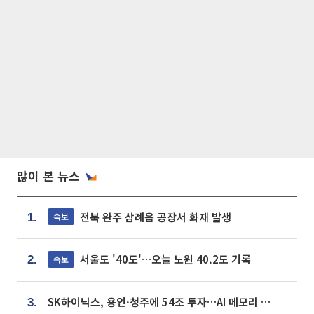
많이 본 뉴스
전북 완주 삼례읍 공장서 화재 발생
속보
1.
서울도 '40도'…오늘 노원 40.2도 기록
속보
2.
SK하이닉스, 용인·청주에 54조 투자…AI 메모리 생산기지 키운다
3.