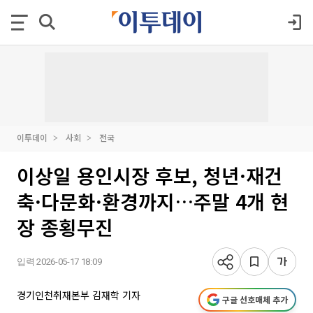
이투데이
사회
전국
이상일 용인시장 후보, 청년·재건
축·다문화·환경까지…주말 4개 현
장 종횡무진
입력 2026-05-17 18:09
경기인천취재본부 김재학 기자
구글 선호매체 추가