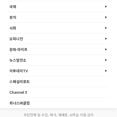
국제
정치
사회
오피니언
문화·라이프
뉴스발전소
이투데이TV
스페셜리포트
Channel 5
위너스IR클럽
무단전재 및 수집, 복사, 재배포, AI학습 이용 금지