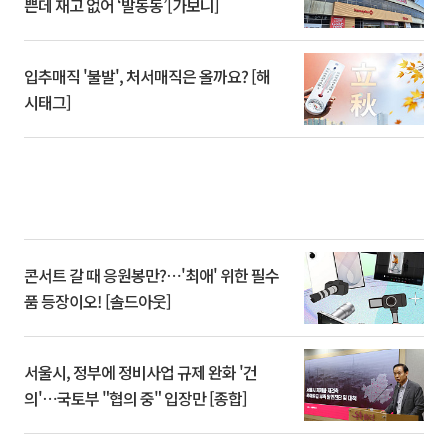
쁜데 재고 없어 ‘발동동’[가보니]
입추매직 '불발', 처서매직은 올까요? [해
시태그]
콘서트 갈 때 응원봉만?⋯'최애' 위한 필수
품 등장이오! [솔드아웃]
서울시, 정부에 정비사업 규제 완화 '건
의'⋯국토부 "협의 중" 입장만 [종합]