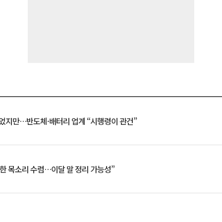
일 벗었지만…반도체·배터리 업계 “시행령이 관건”
한 목소리 수렴…이달 말 정리 가능성”