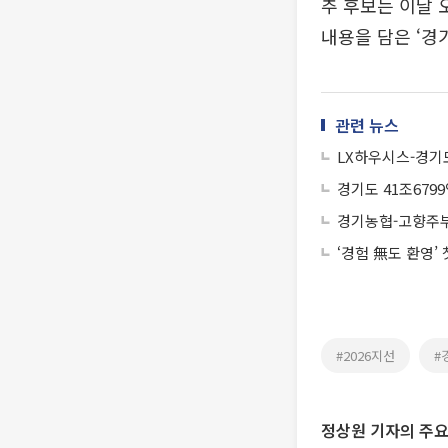
추 후보는 이날
내용을 담은 ‘경
관련 뉴스
LX하우시스-경기
경기도 41조679
경기농협-고향주부
‘경험 無도 환영’
#2026지선
#
정상원 기자의 주요