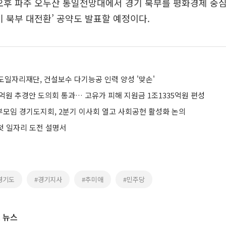
 오후 파주 오두산 통일전망대에서 경기 북부를 평화경제 중
기 북부 대전환’ 공약도 발표할 예정이다.
도일자리재단, 건설보수 다기능공 인력 양성 '맞손'
9억원 추경안 도의회 통과… 고유가 피해 지원금 1조1335억원 편성
모임 경기도지회, 2분기 이사회 열고 사회공헌 활성화 논의
 첫 일자리 도전 설명서
경기도
#경기지사
#추미애
#민주당
 뉴스