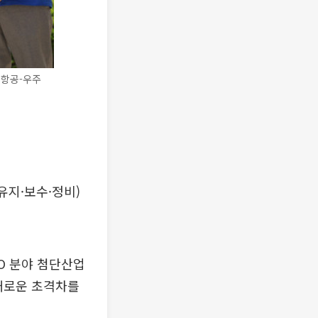
'항공-우주
유지·보수·정비)
O 분야 첨단산업
 새로운 초격차를