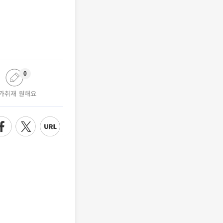
0
가취재 원해요