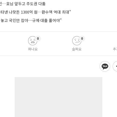
연전…호남 앞두고 주도권 다툼
타낸 나랏돈 1300억 원…환수액 역대 최대"
려놓고 국민만 잡아⋯규제·대출 풀어야”
0
0
화나요
슬퍼요
추