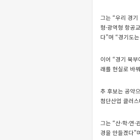
그는 “우리 경
형·광역형 항공교
다”며 “경기도는
이어 “경기 북부
래를 현실로 바꿔
추 후보는 공약으
첨단산업 클러스터
그는 “산·학·연
경을 만들겠다”며