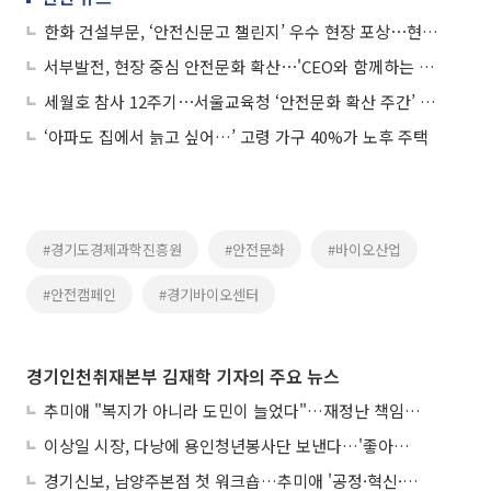
한화 건설부문, ‘안전신문고 챌린지’ 우수 현장 포상⋯현장 중심 안전문화 확산
서부발전, 현장 중심 안전문화 확산⋯'CEO와 함께하는 안전동행' 개최
세월호 참사 12주기⋯서울교육청 ‘안전문화 확산 주간’ 운영
‘아파도 집에서 늙고 싶어…’ 고령 가구 40%가 노후 주택
#경기도경제과학진흥원
#안전문화
#바이오산업
#안전캠페인
#경기바이오센터
경기인천취재본부 김재학 기자의 주요 뉴스
추미애 "복지가 아니라 도민이 늘었다"…재정난 책임론 정면돌파
이상일 시장, 다낭에 용인청년봉사단 보낸다…'좋아용 거리' 만든다
경기신보, 남양주본점 첫 워크숍…추미애 '공정·혁신·포용' 전면 반영