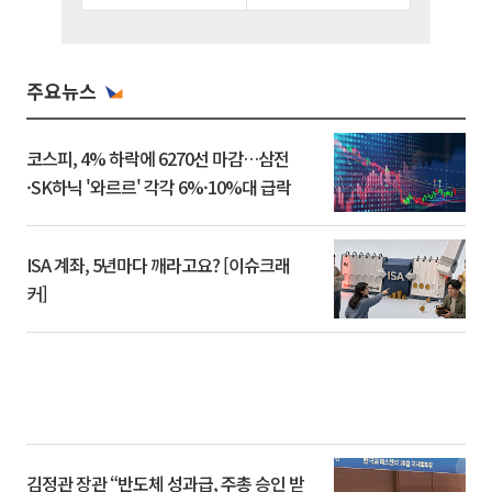
주요뉴스
코스피, 4% 하락에 6270선 마감…삼전
·SK하닉 '와르르' 각각 6%·10%대 급락
ISA 계좌, 5년마다 깨라고요? [이슈크래
커]
김정관 장관 “반도체 성과급, 주총 승인 받