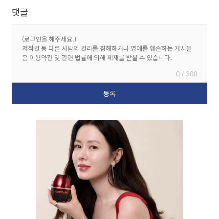
댓글
0 / 300