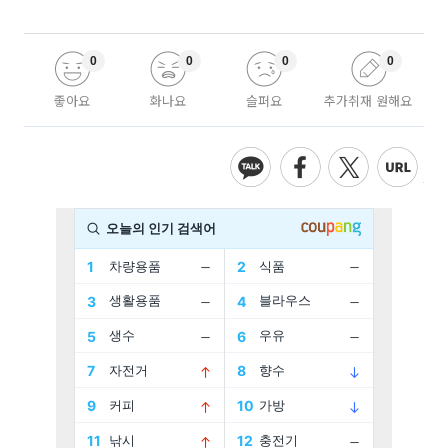
0
0
0
0
좋아요
화나요
슬퍼요
추가취재 원해요