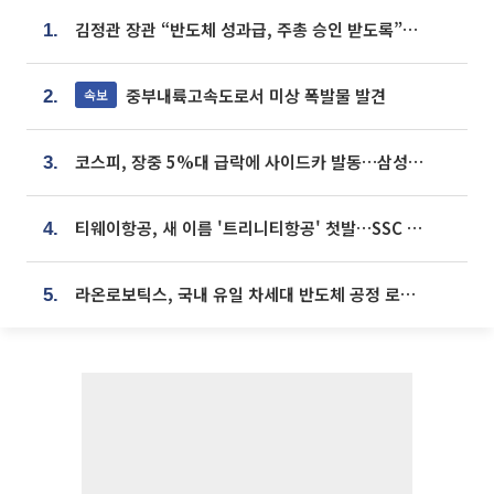
김정관 장관 “반도체 성과급, 주총 승인 받도록”…상법·자본시장법 개정 시사
1.
중부내륙고속도로서 미상 폭발물 발견
속보
2.
코스피, 장중 5%대 급락에 사이드카 발동…삼성·SK 동반 폭락
3.
티웨이항공, 새 이름 '트리니티항공' 첫발…SSC 전략 본격화
4.
라온로보틱스, 국내 유일 차세대 반도체 공정 로봇 개발 ‘고객사 테스트 진행’
5.