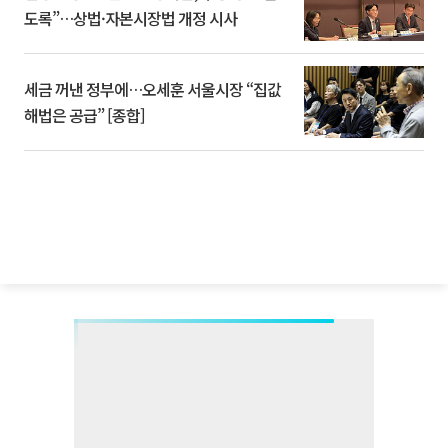
도록”…상법·자본시장법 개정 시사
세금 꺼낸 정부에…오세훈 서울시장 “집값
해법은 공급” [종합]