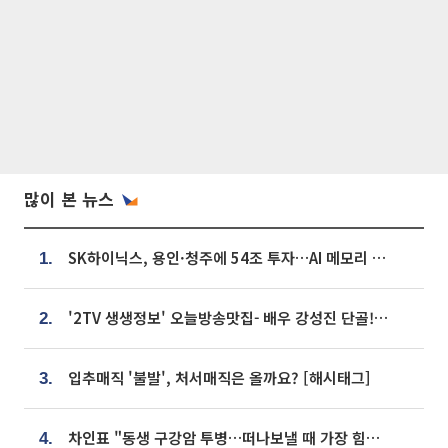
많이 본 뉴스
SK하이닉스, 용인·청주에 54조 투자…AI 메모리 생산기지 키운다
1.
'2TV 생생정보' 오늘방송맛집- 배우 강성진 단골! 쌀국수ㆍ푸팟퐁 커리 맛집 '블○○○'
2.
입추매직 '불발', 처서매직은 올까요? [해시태그]
3.
차인표 "동생 구강암 투병…떠나보낼 때 가장 힘들었다”
4.