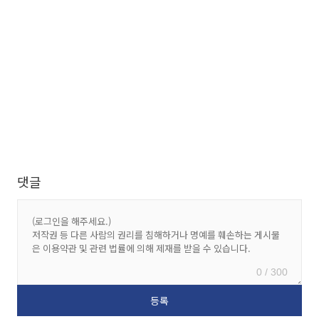
댓글
0 / 300