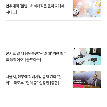
입추매직 '불발', 처서매직은 올까요? [해
시태그]
콘서트 갈 때 응원봉만?⋯'최애' 위한 필수
품 등장이오! [솔드아웃]
서울시, 정부에 정비사업 규제 완화 '건
의'⋯국토부 "협의 중" 입장만 [종합]