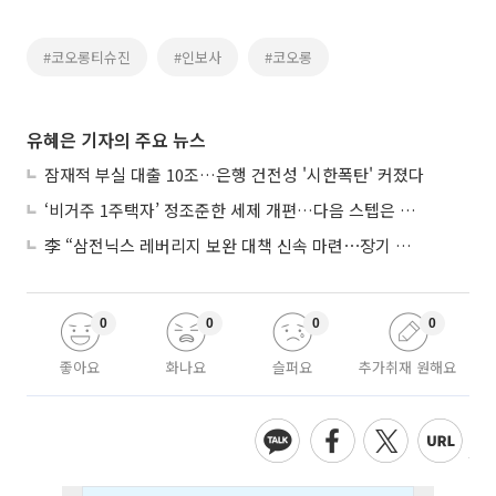
#코오롱티슈진
#인보사
#코오롱
유혜은 기자의 주요 뉴스
잠재적 부실 대출 10조…은행 건전성 '시한폭탄' 커졌다
‘비거주 1주택자’ 정조준한 세제 개편…다음 스텝은 금융 대책
李 “삼전닉스 레버리지 보완 대책 신속 마련⋯장기 채무 과감히 탕감”
0
0
0
0
좋아요
화나요
슬퍼요
추가취재 원해요