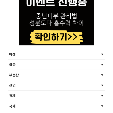
마켓
금융
부동산
산업
경제
국제