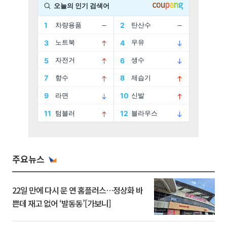
주요뉴스
22일 만에 다시 문 연 홈플러스…정상화 바
쁜데 재고 없어 ‘발동동’[가보니]