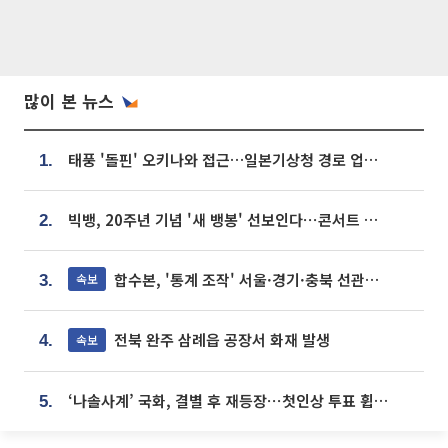
많이 본 뉴스
태풍 '돌핀' 오키나와 접근…일본기상청 경로 업데이트
1.
빅뱅, 20주년 기념 '새 뱅봉' 선보인다⋯콘서트 앞두고 팝업 개최
2.
합수본, '통계 조작' 서울·경기·충북 선관위 등 추가 압수수색
속보
3.
전북 완주 삼례읍 공장서 화재 발생
속보
4.
‘나솔사계’ 국화, 결별 후 재등장⋯첫인상 투표 휩쓸고 ‘인기녀’ 등극
5.