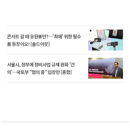
콘서트 갈 때 응원봉만?⋯'최애' 위한 필수
품 등장이오! [솔드아웃]
서울시, 정부에 정비사업 규제 완화 '건
의'⋯국토부 "협의 중" 입장만 [종합]