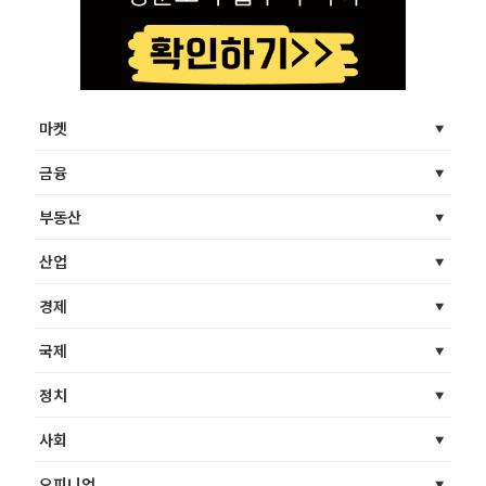
마켓
금융
부동산
산업
경제
국제
정치
사회
오피니언