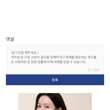
댓글
0 / 300