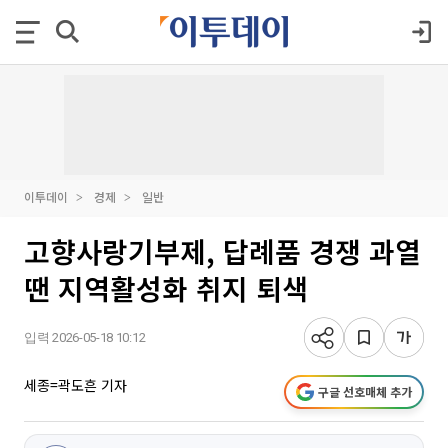
이투데이
경제
일반
고향사랑기부제, 답례품 경쟁 과열
땐 지역활성화 취지 퇴색
입력 2026-05-18 10:12
세종=곽도흔 기자
구글 선호매체 추가