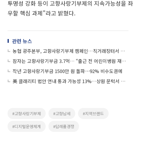
투명성 강화 등이 고향사랑기부제의 지속가능성을 좌
우할 핵심 과제"라고 밝혔다.
관련 뉴스
농협 광주본부, 고향사랑기부제 캠페인…직거래장터서 홍보
잠자는 고향사랑기부금 3.7억… “출근 전 어린이병원 재원으로 쓰자”
작년 고향사랑기부금 1500만 원 돌파⋯92% 비수도권에
美 클래리티 법안 연내 통과 가능성 13%…상원 문턱서 제동
#고향사랑기부제
#고향납세
#지역브랜드
#디지털운영체계
#답례품경쟁