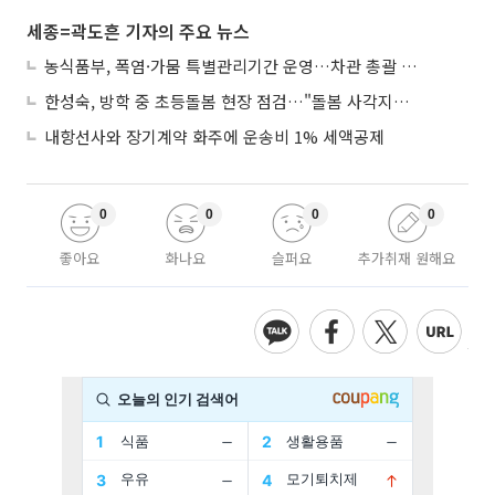
세종=곽도흔 기자의 주요 뉴스
농식품부, 폭염·가뭄 특별관리기간 운영…차관 총괄 대응체계 격상
한성숙, 방학 중 초등돌봄 현장 점검…"돌봄 사각지대 없애야"
내항선사와 장기계약 화주에 운송비 1% 세액공제
0
0
0
0
좋아요
화나요
슬퍼요
추가취재 원해요