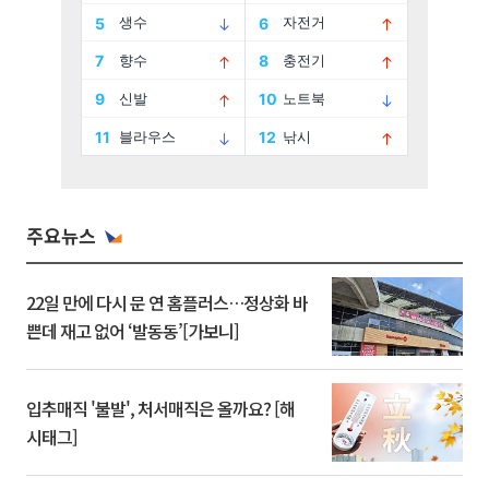
주요뉴스
22일 만에 다시 문 연 홈플러스…정상화 바
쁜데 재고 없어 ‘발동동’[가보니]
입추매직 '불발', 처서매직은 올까요? [해
시태그]