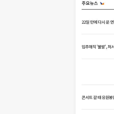
주요뉴스
22일 만에 다시 문 
입추매직 '불발', 처
콘서트 갈 때 응원봉만