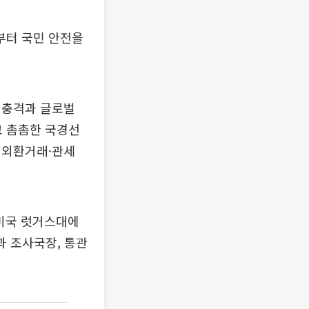
부터 국민 안전을
 충격과 글로벌
고 촘촘한 국경선
법 외환거래·관세
 미국 럿거스대에
과 조사국장, 통관