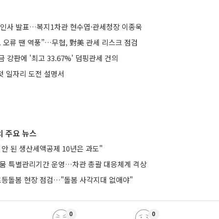
 인사 발표…복지1차관 현수엽·관세청장 이종욱
 오류 땐 역풍”…무협, 對美 관세 리스크 점검
 강판에 '최고 33.67%' 덤핑관세 건의
 첫 일자리 도전 설명서
 주요 뉴스
안 된 생산세액공제 10년은 과도"
가뭄 특별관리기간 운영…차관 총괄 대응체계 격상
 초등돌봄 현장 점검…"돌봄 사각지대 없애야"
0
0