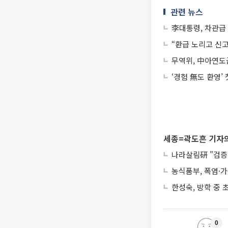
관련 뉴스
李대통령, 차관급
“환급 노리고 신고
무역위, 中아연도금
‘경험 無도 환영’
세종=곽도흔 기자의
나라살림硏 "검증 
농식품부, 폭염·
한성숙, 방학 중
0