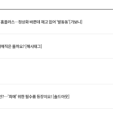
연 홈플러스…정상화 바쁜데 재고 없어 ‘발동동’[가보니]
서매직은 올까요? [해시태그]
?⋯'최애' 위한 필수품 등장이오! [솔드아웃]