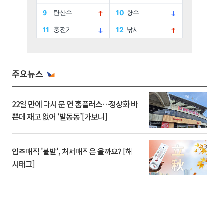
주요뉴스
22일 만에 다시 문 연 홈플러스…정상화 바
쁜데 재고 없어 ‘발동동’[가보니]
입추매직 '불발', 처서매직은 올까요? [해
시태그]