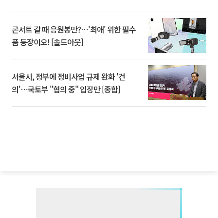
콘서트 갈 때 응원봉만?⋯'최애' 위한 필수
품 등장이오! [솔드아웃]
서울시, 정부에 정비사업 규제 완화 '건
의'⋯국토부 "협의 중" 입장만 [종합]