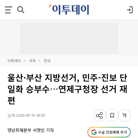
이투데이
사회
전국
울산·부산 지방선거, 민주-진보 단
일화 승부수…연제구청장 선거 재
편
입력 2026-05-16 18:03
영남취재본부 서영인 기자
구글 선호매체 추가