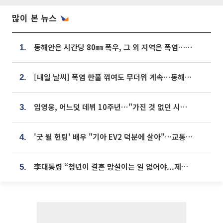
많이 본 뉴스
동해안은 시간당 80㎜ 폭우, 그 외 지역은 폭염…‘극과 극 날씨’
1.
[내일 날씨] 폭염 한풀 꺾여도 무더위 계속⋯동해안 이틀 연속 비
2.
임영웅, 어느덧 데뷔 10주년⋯"가진 것 없던 시절, 내 앞엔 20명의 팬뿐"
3.
'굿 윌 헌팅' 배우 "기아 EV2 덕분에 살아"…교통사고 후 안전성 극찬
4.
李대통령 “청년이 결혼 망설이는 일 없어야...제도상 불이익 조사”
5.