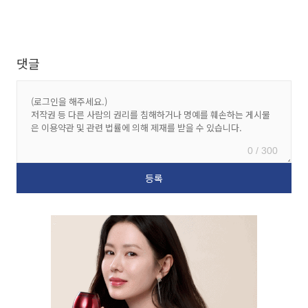
댓글
0 / 300