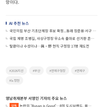
망이다.
AI 추천 뉴스
국민의힘 부산 기초단체장 후보 확정...동래 장준용·서구 공한수 등 현 구청장 확정
국힘 제명 조병길, 사상구청장 무소속 출마로 선거판 흔든다… 3파전 돌입
탈환이냐 수성이냐…與‧野 현직 구청장 17명 재도전
#2026지선
#부산
#연제구청장
#연제구
#노정현
영남취재본부 서영인 기자의 주요 뉴스
논란의 'Busan is Good'…8억 도시브랜드, 용산 대통령실 CI 업체가 수행
단독