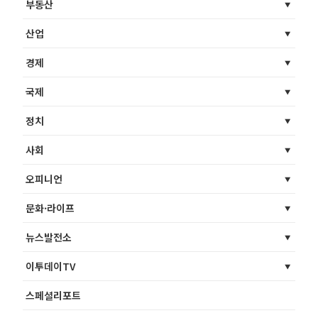
부동산
산업
경제
국제
정치
사회
오피니언
문화·라이프
뉴스발전소
이투데이TV
스페셜리포트