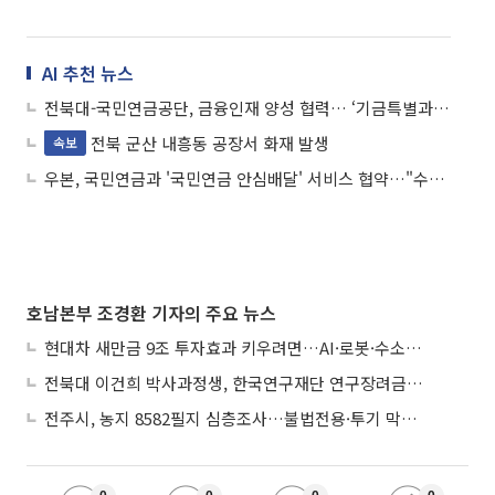
AI 추천 뉴스
전북대-국민연금공단, 금융인재 양성 협력… ‘기금특별과정’ 신설
전북 군산 내흥동 공장서 화재 발생
속보
우본, 국민연금과 '국민연금 안심배달' 서비스 협약…"수령자 집으로 직접 배달"
호남본부 조경환 기자의 주요 뉴스
현대차 새만금 9조 투자효과 키우려면…AI·로봇·수소 공공기관 집적화 시급
전북대 이건희 박사과정생, 한국연구재단 연구장려금 선정
전주시, 농지 8582필지 심층조사…불법전용·투기 막는다