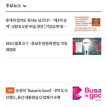
주요뉴스
후계자 없어도 회사는 남긴다?…‘제3자 승
계’ 시험대 오른 中企 현장 [기업승계 대전
환]
MSCI 발표 D-7…후보주 반등에 편입 기대
재점화
논란의 'Busan is Good'…8억 도시
단독
브랜드, 용산 대통령실 CI 업체가 수행