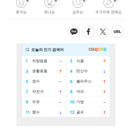
0
0
0
0
좋아요
화나요
슬퍼요
추가취재 원해요