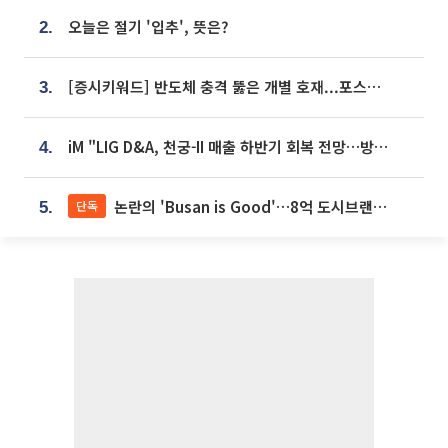
오늘은 절기 '입추', 뜻은?
2.
[증시키워드] 반도체 충격 뚫은 개별 호재...포스코퓨처엠·에코프로·한화솔루션 '눈길'
3.
iM "LIG D&A, 천궁-II 매출 하반기 회복 전망…방산 톱픽 유지"
4.
논란의 'Busan is Good'…8억 도시브랜드, 용산 대통령실 CI 업체가 수행
단독
5.