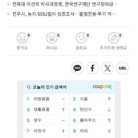
전북대 이건희 박사과정생, 한국연구재단 연구장려금 선정
전주시, 농지 8582필지 심층조사…불법전용·투기 막는다
0
0
0
0
좋아요
화나요
슬퍼요
추가취재 원해요