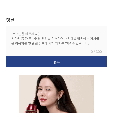
댓글
0 / 300