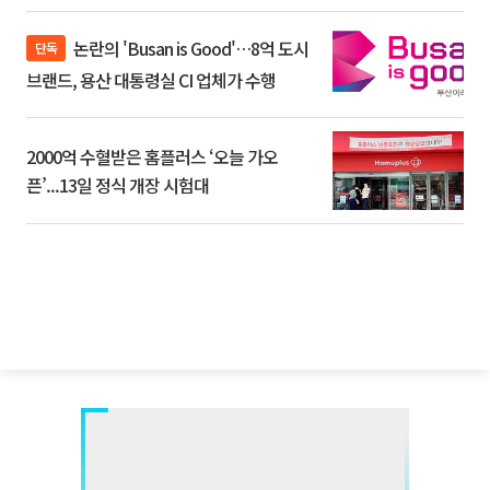
논란의 'Busan is Good'…8억 도시
단독
브랜드, 용산 대통령실 CI 업체가 수행
2000억 수혈받은 홈플러스 ‘오늘 가오
픈’...13일 정식 개장 시험대