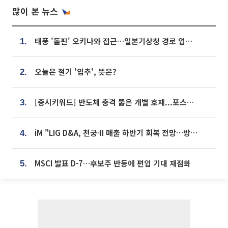
많이 본 뉴스
태풍 '돌핀' 오키나와 접근…일본기상청 경로 업데이트
1.
오늘은 절기 '입추', 뜻은?
2.
[증시키워드] 반도체 충격 뚫은 개별 호재...포스코퓨처엠·에코프로·한화솔루션 '눈길'
3.
iM "LIG D&A, 천궁-II 매출 하반기 회복 전망…방산 톱픽 유지"
4.
MSCI 발표 D-7…후보주 반등에 편입 기대 재점화
5.