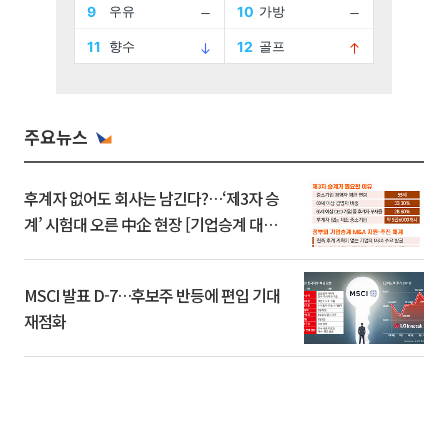
주요뉴스
후계자 없어도 회사는 남긴다?…‘제3자 승
계’ 시험대 오른 中企 현장 [기업승계 대전
환]
MSCI 발표 D-7…후보주 반등에 편입 기대
재점화