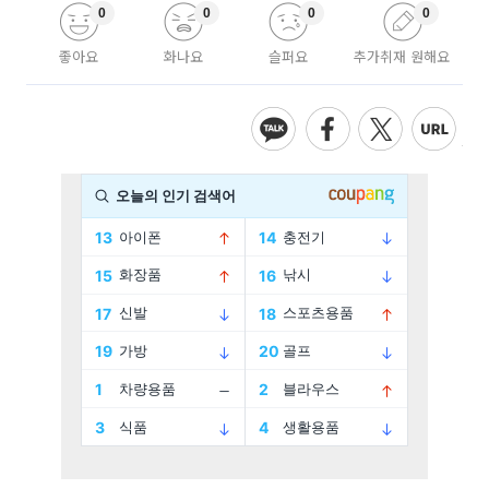
0
0
0
0
좋아요
화나요
슬퍼요
추가취재 원해요