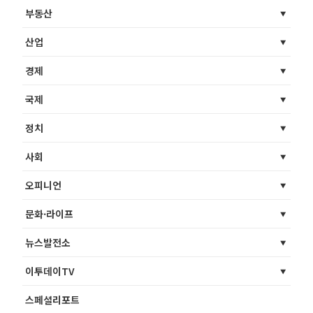
부동산
산업
경제
국제
정치
사회
오피니언
문화·라이프
뉴스발전소
이투데이TV
스페셜리포트