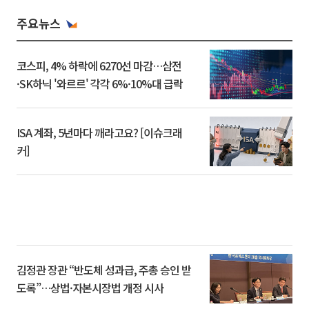
주요뉴스
코스피, 4% 하락에 6270선 마감…삼전
·SK하닉 '와르르' 각각 6%·10%대 급락
ISA 계좌, 5년마다 깨라고요? [이슈크래
커]
김정관 장관 “반도체 성과급, 주총 승인 받
도록”…상법·자본시장법 개정 시사