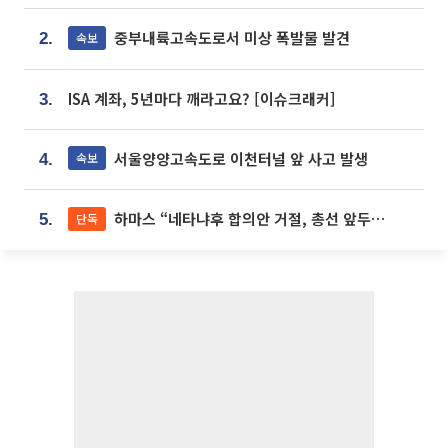
중부내륙고속도로서 미상 폭발물 발견
속보
2.
ISA 계좌, 5년마다 깨라고요? [이슈크래커]
3.
서울양양고속도로 이천터널 앞 사고 발생
속보
4.
하마스 “네타냐후 합의안 거절, 총선 앞두고 시간 끌기”
단독
5.