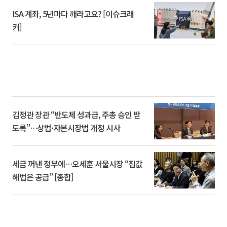
ISA 계좌, 5년마다 깨라고요? [이슈크래
커]
김정관 장관 “반도체 성과급, 주총 승인 받
도록”…상법·자본시장법 개정 시사
세금 꺼낸 정부에…오세훈 서울시장 “집값
해법은 공급” [종합]