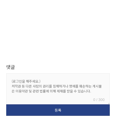
댓글
0 / 300