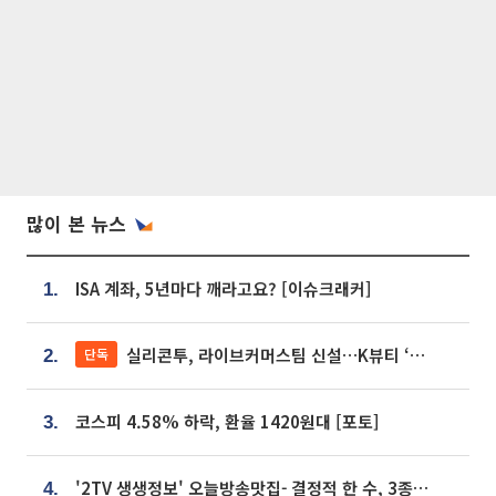
많이 본 뉴스
ISA 계좌, 5년마다 깨라고요? [이슈크래커]
1.
실리콘투, 라이브커머스팀 신설…K뷰티 ‘글로벌 판매망’ 확대[K뷰티 라방戰]
단독
2.
코스피 4.58% 하락, 환율 1420원대 [포토]
3.
'2TV 생생정보' 오늘방송맛집- 결정적 한 수, 3종 메밀면! 메밀 소바 맛집 '의○○○○'
4.