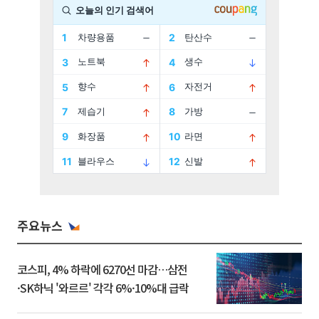
주요뉴스
코스피, 4% 하락에 6270선 마감…삼전
·SK하닉 '와르르' 각각 6%·10%대 급락