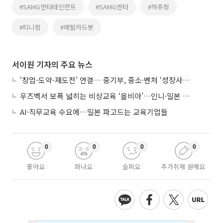
#SAMG엔터테인먼트
#SAMG엔터
#하츄핑
#티니핑
#메탈카드봇
서이원 기자의 주요 뉴스
‘창업-도약-재도전’ 연결… 중기부, 중소·벤처 ‘성장사다리’ 짓는다
우즈벡서 보폭 넓히는 비상교육 ‘올비아’…인니·일본 진출 타진
AI·직무교육 수요에…일본 파고드는 교육기업들
0
0
0
0
좋아요
화나요
슬퍼요
추가취재 원해요