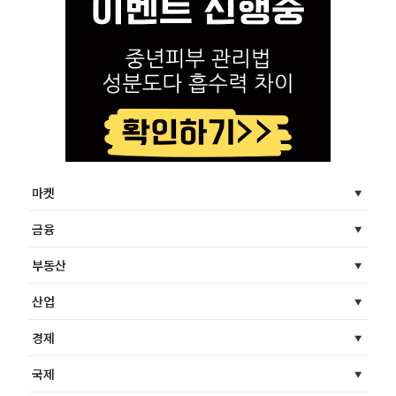
마켓
금융
부동산
산업
경제
국제