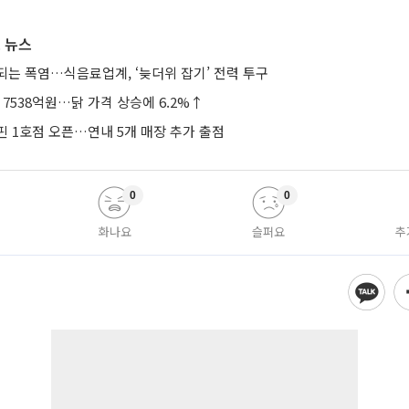
 뉴스
되는 폭염…식음료업계, ‘늦더위 잡기’ 전력 투구
 7538억원…닭 가격 상승에 6.2%↑
핀 1호점 오픈…연내 5개 매장 추가 출점
0
0
화나요
슬퍼요
추