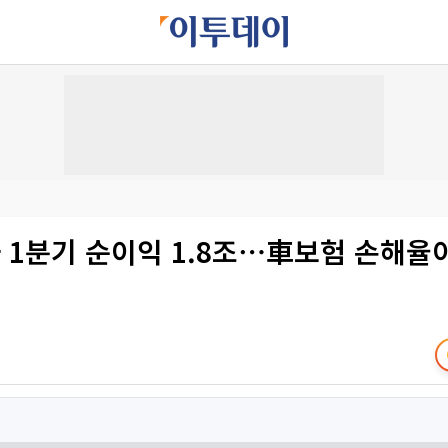
 1분기 순이익 1.8조⋯車보험 손해율