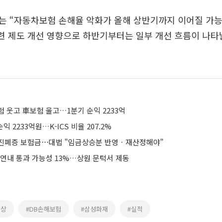
는 “자동차보험 손해율 악화가 올해 상반기까지 이어질 가
련 제도 개선 영향으로 하반기부터는 일부 개선 흐름이 나타
 웃고 車보험 울고…1분기 순익 2233억
익 2233억원…K-ICS 비율 207.2%
탄광 진폐증 보험금⋯대법 "임금상승분 반영ㆍ재산정해야"
 연내 통과 가능성 13%…상원 문턱서 제동
해상
#DB손해보험
#삼성화재
#실적