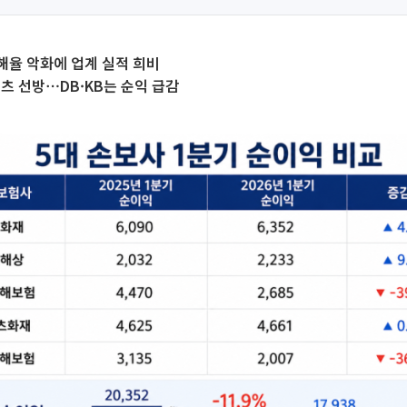
해율 악화에 업계 실적 희비
츠 선방⋯DB·KB는 순익 급감