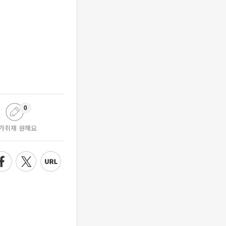
0
가취재 원해요